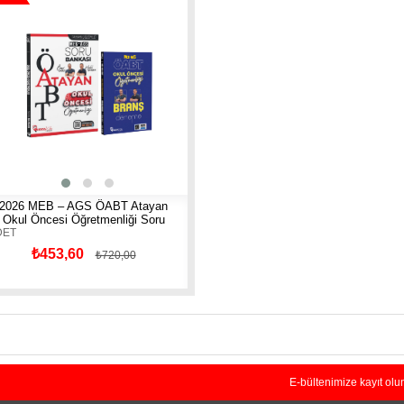
ndirim
2026 MEB – AGS ÖABT Atayan
Okul Öncesi Öğretmenliği Soru
DET
Bankası -Okul Öncesi
Öğretmenliği Branş Deneme 2 Li
₺453,60
₺720,00
Set
E-bültenimize kayıt olu