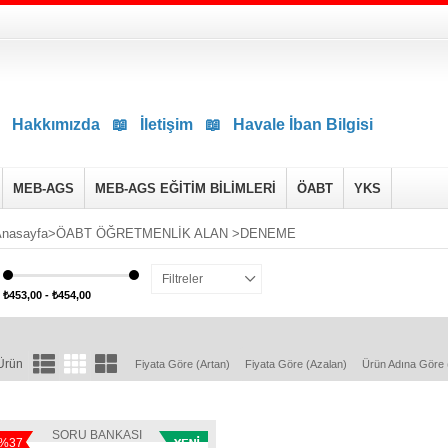
Hakkımızda
📖
İletişim
📖
Havale İban Bilgisi
MEB-AGS
MEB-AGS EĞİTİM BİLİMLERİ
ÖABT
YKS
nasayfa
>
ÖABT ÖĞRETMENLİK ALAN
>
DENEME
Filtreler
₺453,00 - ₺454,00
Ürün
Fiyata Göre (Artan)
Fiyata Göre (Azalan)
Ürün Adına Göre
SORU BANKASI
%37