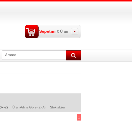
Sepetim
0
Ürün
 (A>Z)
Ürün Adına Göre (Z<A)
Stoktakiler
1