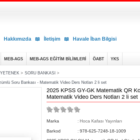
Hakkımızda
📖
İletişim
📖
Havale İban Bilgisi
MEB-AGS
MEB-AGS EĞİTİM BİLİMLERİ
ÖABT
YKS
 YETENEK
>
SORU BANKASI
>
ü Soru Bankası - Matematik Video Ders Notları 2 li set
2025 KPSS GY-GK Matematik QR Kod
Matematik Video Ders Notları 2 li set
Marka
:
Hoca Kafası Yayınları
Barkod
:
978-625-7248-18-1009