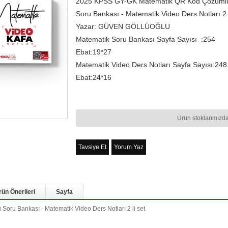
2025 KPSS GY-GK Matematik QR Kod Çözüml
Soru Bankası - Matematik Video Ders Notları 2 l
Yazar: GÜVEN GÖLLÜOĞLU
Matematik Soru Bankası Sayfa Sayısı :254
Ebat:19*27
Matematik Video Ders Notları Sayfa Sayısı:248
Ebat:24*16
Ürün stoklarımızda
Tavsiye Et
Yorum Yaz
rün Önerileri
Sayfa
u Bankası - Matematik Video Ders Notları 2 li set