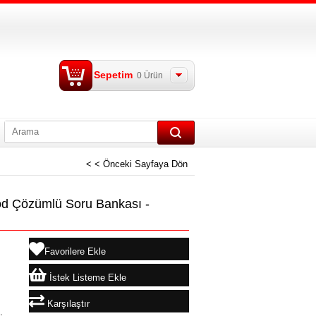
Sepetim
0
Ürün
< < Önceki Sayfaya Dön
 Çözümlü Soru Bankası -
Favorilere Ekle
İstek Listeme Ekle
Karşılaştır