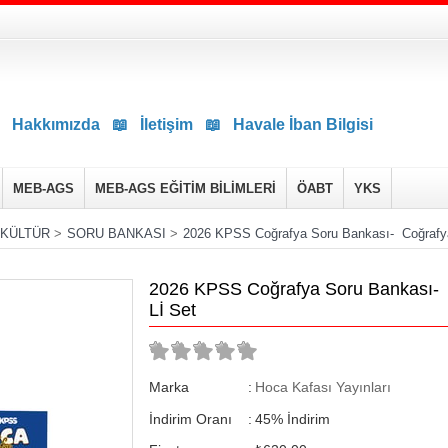
Hakkımızda
📖
İletişim
📖
Havale İban Bilgisi
MEB-AGS
MEB-AGS EĞİTİM BİLİMLERİ
ÖABT
YKS
 KÜLTÜR
>
SORU BANKASI
>
2026 KPSS Coğrafya Soru Bankası- Coğrafy
2026 KPSS Coğrafya Soru Bankası- 
Lİ Set
Marka
:
Hoca Kafası Yayınları
İndirim Oranı
:
45
%
İndirim