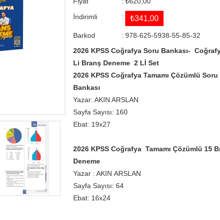
Fiyat
:
₺620,00
İndirimli
:
₺341,00
Barkod
:
978-625-5938-55-85-32
2026 KPSS Coğrafya Soru Bankası- Coğrafy
Li Branş Deneme 2 Lİ Set
2026 KPSS Coğrafya Tamamı Çözümlü Soru
Bankası
Yazar: AKIN ARSLAN
Sayfa Sayısı: 160
Ebat: 19x27
2026 KPSS Coğrafya Tamamı Çözümlü 15 B
Deneme
Yazar : AKIN ARSLAN
Sayfa Sayısı: 64
Ebat: 16x24