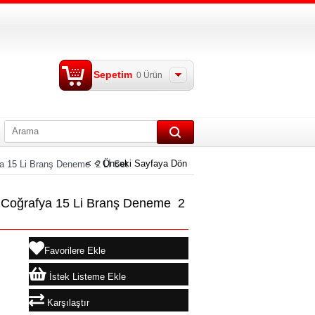
Sepetim
0
Ürün
< < Önceki Sayfaya Dön
a 15 Li Branş Deneme 2 Lİ Set
Coğrafya 15 Li Branş Deneme 2
Favorilere Ekle
İstek Listeme Ekle
Karşılaştır