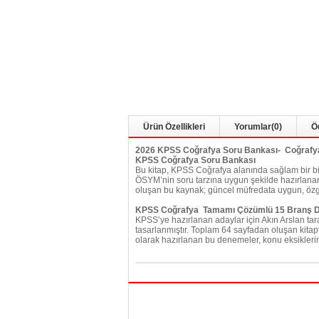
Ürün Özellikleri
Yorumlar
(0)
Ö
2026 KPSS Coğrafya Soru Bankası- Coğrafya
KPSS Coğrafya Soru Bankası
Bu kitap, KPSS Coğrafya alanında sağlam bir bil
ÖSYM’nin soru tarzına uygun şekilde hazırlanan 
oluşan bu kaynak; güncel müfredata uygun, özgün
KPSS Coğrafya Tamamı Çözümlü 15 Branş
KPSS’ye hazırlanan adaylar için Akın Arslan tara
tasarlanmıştır. Toplam 64 sayfadan oluşan kit
olarak hazırlanan bu denemeler, konu eksiklerin