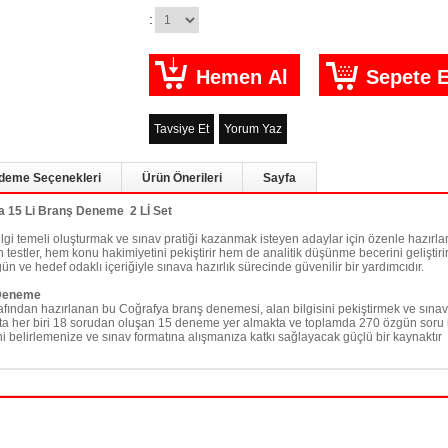
:
Tavsiye Et
Yorum Yaz
deme Seçenekleri
Ürün Önerileri
Sayfa
 15 Li Branş Deneme 2 Lİ Set
gi temeli oluşturmak ve sınav pratiği kazanmak isteyen adaylar için özenle hazırl
testler, hem konu hakimiyetini pekiştirir hem de analitik düşünme becerini geliştir
 ve hedef odaklı içeriğiyle sınava hazırlık sürecinde güvenilir bir yardımcıdır.
 Deneme
fından hazırlanan bu Coğrafya branş denemesi, alan bilgisini pekiştirmek ve sınav pr
apta her biri 18 sorudan oluşan 15 deneme yer almakta ve toplamda 270 özgün sor
i belirlemenize ve sınav formatına alışmanıza katkı sağlayacak güçlü bir kaynaktır