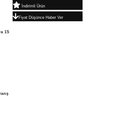
İndirimli Ürün
Fiyat Düşünce Haber Ver
a 15
ranş