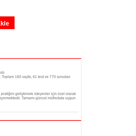
andı.
ir. Toplam 160 sayfa, 61 test ve 770 sorudan
atiğini geliştirmek isteyenler için özel olarak
u içermektedir. Tamamı güncel müfredata uygun