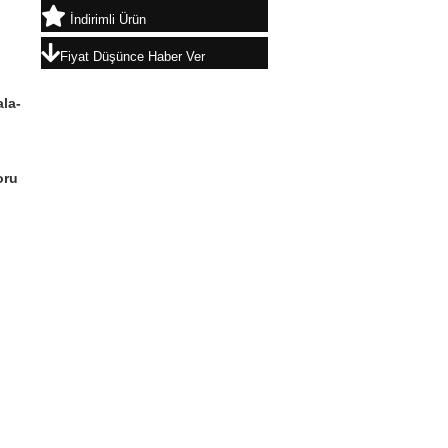
İndirimli Ürün
Fiyat Düşünce Haber Ver
ala-
oru
u