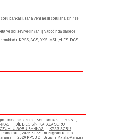
soru bankası, sana yeni nesil sorularla zihinsel
rta ve sor seviyedir.Yanlış yaptığında sadece
 bulunmaktadır. KPSS, AGS, YKS, MSÜ,ALES, DGS
graf Tamamı Çözümlü Soru Bankası
,
2026
,
NKASI
,
DİL BİLGİSİNİ KAFALA SORU
ÖZÜMLÜ SORU BANKASI
,
KPSS SORU
-Paragrafı
,
2026 KPSS Dil Bilgisini Kafala-
Paragraf
,
2026 KPSS Dil Bilgisini Kafala-Paragrafı