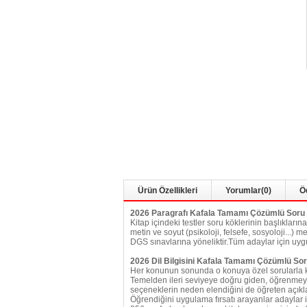
Ürün Özellikleri
Yorumlar
(0)
Ö
2026 Paragrafı Kafala Tamamı Çözümlü Soru
Kitap içindeki testler soru köklerinin başlıklar
metin ve soyut (psikoloji, felsefe, sosyoloji...
DGS sınavlarına yöneliktir.Tüm adaylar için uyg
2026 Dil Bilgisini Kafala Tamamı Çözümlü So
Her konunun sonunda o konuya özel sorularla k
Temelden ileri seviyeye doğru giden, öğrenmeyi k
seçeneklerin neden elendiğini de öğreten açıkla
Öğrendiğini uygulama fırsatı arayanlar adaylar 