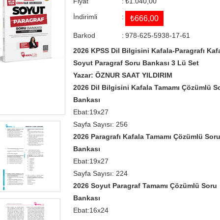
Fiyat
:
₺1.040,00
İndirimli
:
₺666,00
Barkod
:
978-625-5938-17-61
2026 KPSS Dil Bilgisini Kafala-Paragrafı Kaf
Soyut Paragraf Soru Bankası 3 Lü Set
Yazar: ÖZNUR SAAT YILDIRIM
2026 Dil Bilgisini Kafala Tamamı Çözümlü S
Bankası
Ebat:19x27
Sayfa Sayısı: 256
2026 Paragrafı Kafala Tamamı Çözümlü Sor
Bankası
Ebat:19x27
Sayfa Sayısı: 224
2026 Soyut Paragraf Tamamı Çözümlü Soru
Bankası
Ebat:16x24