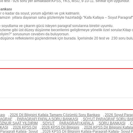
68 test - 926 soru yer almaktadır.KPSS, YKS, MSÜ, 9-10-11. sınıflar için uygundur.
Bankası
r o kadar da soyut, yorum ağırlıklı ve çok katmanlı.
amızın yıllara dayanan saha gözlemiyle hazırladığı "Kafa Kafaya – Soyut Paragraf" 
soyutlama ve çıkarım gücü isteyen paragraf sorularına birebir uyumlu.
eme gibi üst düzey düşünme becerilerini geliştirmeye yönelik özel sorular.Kitap o
meliyim?” sorusunun cevabını da buluyorsun.
i düşünce reflekslerini güçlendirmek için burada. İçerisinde 20 test ve 230 soru
ası
,
2026 Dil Bilgisini Kafala Tamamı Çözümlü Soru Bankası
,
2026 Soyut Para
RAGRAF
,
PARAGRAFI FAFALA SORU BANKASI
,
SOYUT PARAGRAF SORU BA
ÖZNUR SAAT YILDIRIM
,
SOYUT
,
PARAGRAFI KAFALA
,
SORU BANKASI
,
Ç
KASI
,
2026 KPSS Dil
,
2026 KPSS Dil Bilgisini
,
2026 KPSS Dil Bilgisini Kafala
-Paragrafı Kafala- Soyut
,
2026 KPSS Dil Bilgisini Kafala-Paragrafı Kafala- Soyut 