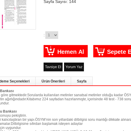
Sayfa Sayısı: 144
:
Tavsiye Et
Yorum Yaz
deme Seçenekleri
Ürün Önerileri
Sayfa
 Bankası
ına göre gitmektedir.Sorularda kullanılan metinler sanatsal metinler olduğu kadar ÖSY
) metin ağırlığındadır.Kitabımız 224 sayfadan hazırlanmıştır, içerisinde 48 test - 73
undur.
ru Bankası
onuyu pekiştirin.
alıcılaştıran bir yapı.ÖSYM’nin son yıllardaki dilbilgisi soru mantığı dikkate alına
malar.Dilbilgisine sıfırdan başlamak isteyen adaylar
için uygundur.