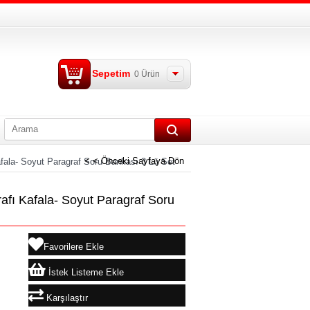
Sepetim
0
Ürün
< < Önceki Sayfaya Dön
afala- Soyut Paragraf Soru Bankası 3 Lü Set
rafı Kafala- Soyut Paragraf Soru
Favorilere Ekle
İstek Listeme Ekle
Karşılaştır