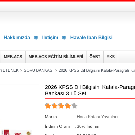
Hakkımızda
📖
İletişim
📖
Havale İban Bilgisi
MEB-AGS
MEB-AGS EĞİTİM BİLİMLERİ
ÖABT
YKS
 YETENEK
>
SORU BANKASI
>
2026 KPSS Dil Bilgisini Kafala-Paragrafı K
2026 KPSS Dil Bilgisini Kafala-Parag
Bankası 3 Lü Set
Marka
:
Hoca Kafası Yayınları
İndirim Oranı
:
36
%
İndirim