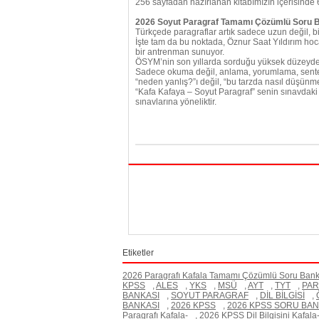
256 sayfadan hazırlanan kitabımızın içerisinde 
2026 Soyut Paragraf Tamamı Çözümlü Soru 
Türkçede paragraflar artık sadece uzun değil, bi
İşte tam da bu noktada, Öznur Saat Yıldırım hoc
bir antrenman sunuyor.
ÖSYM’nin son yıllarda sorduğu yüksek düzeyde 
Sadece okuma değil, anlama, yorumlama, sentezl
“neden yanlış?”ı değil, “bu tarzda nasıl düşün
“Kafa Kafaya – Soyut Paragraf” senin sınavdak
sınavlarına yöneliktir.
Etiketler
2026 Paragrafı Kafala Tamamı Çözümlü Soru Bank
KPSS
,
ALES
,
YKS
,
MSÜ
,
AYT
,
TYT
,
PA
BANKASI
,
SOYUT PARAGRAF
,
DİL BİLGİSİ
,
BANKASI
,
2026 KPSS
,
2026 KPSS SORU BAN
Paragrafı Kafala-
,
2026 KPSS Dil Bilgisini Kafala