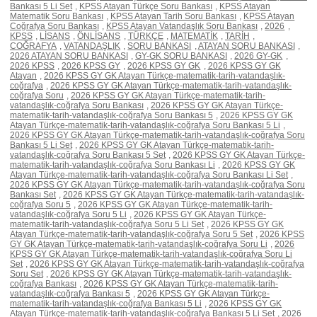
Bankası 5 Li Set
,
KPSS Atayan Türkçe Soru Bankası
,
KPSS Atayan
Matematik Soru Bankası
,
KPSS Atayan Tarih Soru Bankası
,
KPSS Atayan
Coğrafya Soru Bankası
,
KPSS Atayan Vatandaşlık Soru Bankası
,
2026
,
KPSS
,
LİSANS
,
ÖNLİSANS
,
TÜRKÇE
,
MATEMATİK
,
TARİH
,
COĞRAFYA
,
VATANDAŞLIK
,
SORU BANKASI
,
ATAYAN SORU BANKASI
,
2026 ATAYAN SORU BANKASI
,
GY-GK SORU BANKASI
,
2026 GY-GK
,
2026 KPSS
,
2026 KPSS GY
,
2026 KPSS GY GK
,
2026 KPSS GY GK
Atayan
,
2026 KPSS GY GK Atayan Türkçe-matematik-tarih-vatandaşlık-
coğrafya
,
2026 KPSS GY GK Atayan Türkçe-matematik-tarih-vatandaşlık-
coğrafya Soru
,
2026 KPSS GY GK Atayan Türkçe-matematik-tarih-
vatandaşlık-coğrafya Soru Bankası
,
2026 KPSS GY GK Atayan Türkçe-
matematik-tarih-vatandaşlık-coğrafya Soru Bankası 5
,
2026 KPSS GY GK
Atayan Türkçe-matematik-tarih-vatandaşlık-coğrafya Soru Bankası 5 Li
,
2026 KPSS GY GK Atayan Türkçe-matematik-tarih-vatandaşlık-coğrafya Soru
Bankası 5 Li Set
,
2026 KPSS GY GK Atayan Türkçe-matematik-tarih-
vatandaşlık-coğrafya Soru Bankası 5 Set
,
2026 KPSS GY GK Atayan Türkçe-
matematik-tarih-vatandaşlık-coğrafya Soru Bankası Li
,
2026 KPSS GY GK
Atayan Türkçe-matematik-tarih-vatandaşlık-coğrafya Soru Bankası Li Set
,
2026 KPSS GY GK Atayan Türkçe-matematik-tarih-vatandaşlık-coğrafya Soru
Bankası Set
,
2026 KPSS GY GK Atayan Türkçe-matematik-tarih-vatandaşlık-
coğrafya Soru 5
,
2026 KPSS GY GK Atayan Türkçe-matematik-tarih-
vatandaşlık-coğrafya Soru 5 Li
,
2026 KPSS GY GK Atayan Türkçe-
matematik-tarih-vatandaşlık-coğrafya Soru 5 Li Set
,
2026 KPSS GY GK
Atayan Türkçe-matematik-tarih-vatandaşlık-coğrafya Soru 5 Set
,
2026 KPSS
GY GK Atayan Türkçe-matematik-tarih-vatandaşlık-coğrafya Soru Li
,
2026
KPSS GY GK Atayan Türkçe-matematik-tarih-vatandaşlık-coğrafya Soru Li
Set
,
2026 KPSS GY GK Atayan Türkçe-matematik-tarih-vatandaşlık-coğrafya
Soru Set
,
2026 KPSS GY GK Atayan Türkçe-matematik-tarih-vatandaşlık-
coğrafya Bankası
,
2026 KPSS GY GK Atayan Türkçe-matematik-tarih-
vatandaşlık-coğrafya Bankası 5
,
2026 KPSS GY GK Atayan Türkçe-
matematik-tarih-vatandaşlık-coğrafya Bankası 5 Li
,
2026 KPSS GY GK
Atayan Türkçe-matematik-tarih-vatandaşlık-coğrafya Bankası 5 Li Set
,
2026