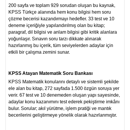
200 sayfa ve toplam 929 sorudan oluşan bu kaynak,
KPSS Türkçe alanında hem konu bilgisi hem soru
çözme becerisi kazandırmayı hedefler. 33 test ve 10
deneme içeriğiyle yapılandırılmış olan bu kitap;
paragraf, dil bilgisi ve anlam bilgisi gibi kritik alanlara
yoğunlaşır. Sınavın soru tarzı dikkate alınarak
hazırlanmış bu iç
erik, t
üm seviyelerden adaylar için
etkili bir çalışma zemini sunar.
KPSS Atayan Matematik Soru Bankası
KPSS Matematik konularını detaylı ve sistemli şekilde
ele alan bu kitap, 272 sayfada 1.500
ö
zgün soruya yer
verir. 67 test ve 10 denemeden oluşan yapı sayesinde,
adaylar konu kazanımını test ederek pekiştirme imkânı
bulur. Sorular; akı
l y
ürütme, işlem pratiği ve mantık
becerilerini geliştirmeye y
ö
nelik olarak hazırlanmıştır.