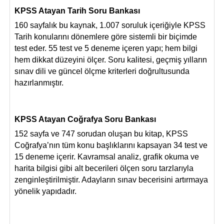
KPSS Atayan Tarih Soru Bankası
160 sayfalık bu kaynak, 1.007 soruluk içeriğiyle KPSS
Tarih konularını d
ö
nemlere g
ö
re sistemli bir biçimde
test eder. 55 test ve 5 deneme içeren yapı; hem bilgi
hem dikkat düzeyini
ö
lçer. Soru kalitesi, geçmiş yılların
sınav dili ve gü
ncel
ö
lçme kriterleri doğrultusunda
hazırlanmıştır.
KPSS Atayan Coğrafya Soru Bankası
152 sayfa ve 747 sorudan oluşan bu kitap, KPSS
Coğrafya’nın tüm konu başlıklarını kapsayan 34 test ve
15 deneme içerir. Kavramsal analiz, grafik okuma ve
harita bilgisi gibi alt becerileri
ö
lçen soru tarzlarıyla
zenginleştirilmiştir. Adayların sınav becerisini artırmaya
y
ö
nelik yapı
dad
ır.