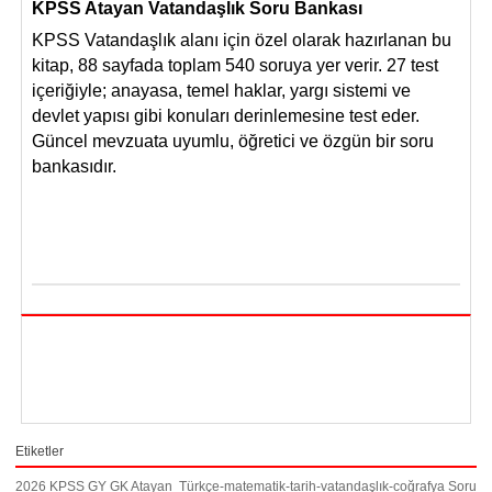
KPSS Atayan Vatandaşlık Soru Bankası
KPSS Vatandaşlık alanı için
ö
zel olarak hazırlanan bu
kitap, 88 sayfada toplam 540 soruya yer verir. 27 test
içeriğiyle; anayasa, temel haklar, yargı sistemi ve
devlet yapısı gibi konuları derinlemesine test eder.
Güncel mevzuata uyumlu, öğretici ve
ö
zgün bir soru
bankasıdır.
Etiketler
2026 KPSS GY GK Atayan Türkçe-matematik-tarih-vatandaşlık-coğrafya Soru