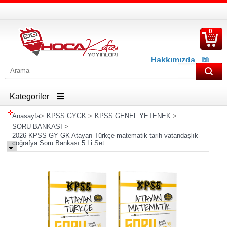
0
S
Ü
Hakkımızda
📖
İletişim
📖
Havale İban Bilgisi
Kategoriler
Anasayfa
>
KPSS GYGK
>
KPSS GENEL YETENEK
>
SORU BANKASI
>
2026 KPSS GY GK Atayan Türkçe-matematik-tarih-vatandaşlık-
coğrafya Soru Bankası 5 Li Set