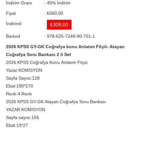
İndirim Oranı
:
45
%
İndirim
Fiyat
:
₺560,00
İndirimli
:
₺308,00
Barkod
:
978-625-7248-90-701-1
2026 KPSS GY-GK Coğrafya konu Anlatım Föyü- Atayan
Coğrafya Soru Bankası 2 li Set
2026 KPSS Coğrafya Konu Anlatım Föyü
Yazar:KOMİSYON
Sayfa Sayısı:128
Ebat:190*270
Renk:4 Renk
2026 KPSS GY-GK Atayan Coğrafya Soru Bankası
YAZAR:KOMİSYON
Sayfa sayısı:156
Ebat:19*27