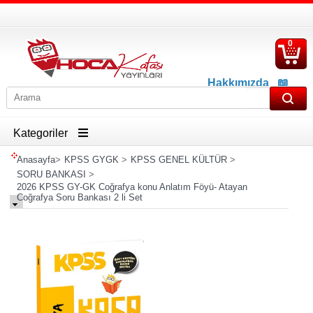
0
S
Ü
Hakkımızda
📖
İletişim
📖
Havale İban Bilgisi
Kategoriler
Anasayfa
>
KPSS GYGK
>
KPSS GENEL KÜLTÜR
>
SORU BANKASI
>
2026 KPSS GY-GK Coğrafya konu Anlatım Föyü- Atayan
Coğrafya Soru Bankası 2 li Set