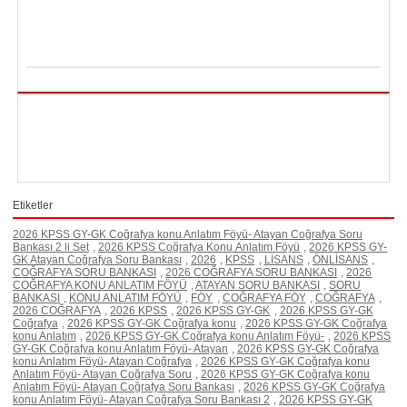
Etiketler
2026 KPSS GY-GK Coğrafya konu Anlatım Föyü- Atayan Coğrafya Soru
Bankası 2 li Set
,
2026 KPSS Coğrafya Konu Anlatım Föyü
,
2026 KPSS GY-
GK Atayan Coğrafya Soru Bankası
,
2026
,
KPSS
,
LİSANS
,
ÖNLİSANS
,
COĞRAFYA SORU BANKASI
,
2026 COĞRAFYA SORU BANKASI
,
2026
COĞRAFYA KONU ANLATIM FÖYÜ
,
ATAYAN SORU BANKASI
,
SORU
BANKASI
,
KONU ANLATIM FÖYÜ
,
FÖY
,
COĞRAFYA FÖY
,
COĞRAFYA
,
2026 COĞRAFYA
,
2026 KPSS
,
2026 KPSS GY-GK
,
2026 KPSS GY-GK
Coğrafya
,
2026 KPSS GY-GK Coğrafya konu
,
2026 KPSS GY-GK Coğrafya
konu Anlatım
,
2026 KPSS GY-GK Coğrafya konu Anlatım Föyü-
,
2026 KPSS
GY-GK Coğrafya konu Anlatım Föyü- Atayan
,
2026 KPSS GY-GK Coğrafya
konu Anlatım Föyü- Atayan Coğrafya
,
2026 KPSS GY-GK Coğrafya konu
Anlatım Föyü- Atayan Coğrafya Soru
,
2026 KPSS GY-GK Coğrafya konu
Anlatım Föyü- Atayan Coğrafya Soru Bankası
,
2026 KPSS GY-GK Coğrafya
konu Anlatım Föyü- Atayan Coğrafya Soru Bankası 2
,
2026 KPSS GY-GK