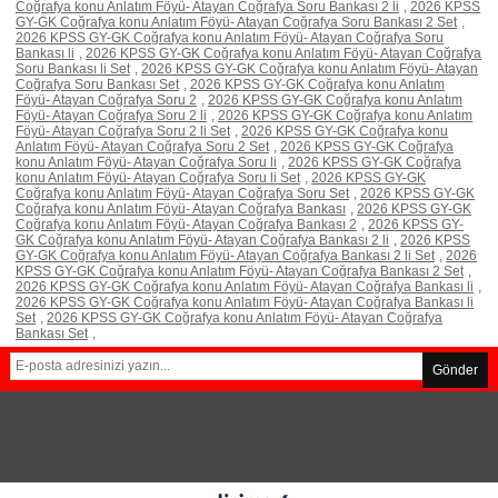
Coğrafya konu Anlatım Föyü- Atayan Coğrafya Soru Bankası 2 li
,
2026 KPSS
GY-GK Coğrafya konu Anlatım Föyü- Atayan Coğrafya Soru Bankası 2 Set
,
2026 KPSS GY-GK Coğrafya konu Anlatım Föyü- Atayan Coğrafya Soru
Bankası li
,
2026 KPSS GY-GK Coğrafya konu Anlatım Föyü- Atayan Coğrafya
Soru Bankası li Set
,
2026 KPSS GY-GK Coğrafya konu Anlatım Föyü- Atayan
Coğrafya Soru Bankası Set
,
2026 KPSS GY-GK Coğrafya konu Anlatım
Föyü- Atayan Coğrafya Soru 2
,
2026 KPSS GY-GK Coğrafya konu Anlatım
Föyü- Atayan Coğrafya Soru 2 li
,
2026 KPSS GY-GK Coğrafya konu Anlatım
Föyü- Atayan Coğrafya Soru 2 li Set
,
2026 KPSS GY-GK Coğrafya konu
Anlatım Föyü- Atayan Coğrafya Soru 2 Set
,
2026 KPSS GY-GK Coğrafya
konu Anlatım Föyü- Atayan Coğrafya Soru li
,
2026 KPSS GY-GK Coğrafya
konu Anlatım Föyü- Atayan Coğrafya Soru li Set
,
2026 KPSS GY-GK
Coğrafya konu Anlatım Föyü- Atayan Coğrafya Soru Set
,
2026 KPSS GY-GK
Coğrafya konu Anlatım Föyü- Atayan Coğrafya Bankası
,
2026 KPSS GY-GK
Coğrafya konu Anlatım Föyü- Atayan Coğrafya Bankası 2
,
2026 KPSS GY-
GK Coğrafya konu Anlatım Föyü- Atayan Coğrafya Bankası 2 li
,
2026 KPSS
GY-GK Coğrafya konu Anlatım Föyü- Atayan Coğrafya Bankası 2 li Set
,
2026
KPSS GY-GK Coğrafya konu Anlatım Föyü- Atayan Coğrafya Bankası 2 Set
,
2026 KPSS GY-GK Coğrafya konu Anlatım Föyü- Atayan Coğrafya Bankası li
,
2026 KPSS GY-GK Coğrafya konu Anlatım Föyü- Atayan Coğrafya Bankası li
Set
,
2026 KPSS GY-GK Coğrafya konu Anlatım Föyü- Atayan Coğrafya
Bankası Set
,
Gönder