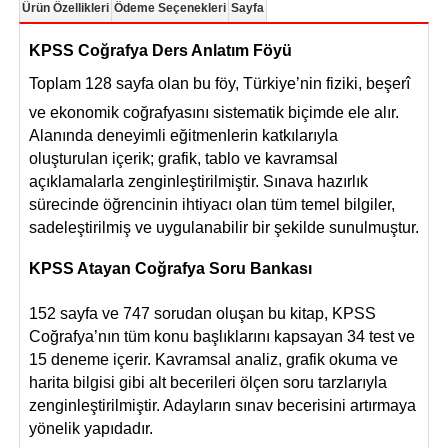
Ürün Özellikleri
Ödeme Seçenekleri
Sayfa
KPSS Coğrafya Ders Anlatı
m F
ö
yü
Toplam 128 sayfa olan bu f
ö
y, Türkiye’nin fiziki, beşerî
ve ekonomik coğrafyasını sistematik biçimde ele alır.
Alanında deneyimli eğitmenlerin katkılarıyla
oluşturulan içerik; grafik, tablo ve kavramsal
açıklamalarla zenginleştirilmiştir. Sınava hazırlık
sürecinde öğrencinin ihtiyacı olan tüm temel bilgiler,
sadeleştirilmiş ve uygulanabilir bir şekilde sunulmuştur.
KPSS Atayan Coğrafya Soru Bankası
152 sayfa ve 747 sorudan oluşan bu kitap, KPSS
Coğrafya’nın tüm konu başlıklarını kapsayan 34 test ve
15 deneme içerir. Kavramsal analiz, grafik okuma ve
harita bilgisi gibi alt becerileri
ö
lçen soru tarzlarıyla
zenginleştirilmiştir. Adayların sınav becerisini artırmaya
y
ö
nelik yapı
dad
ır.