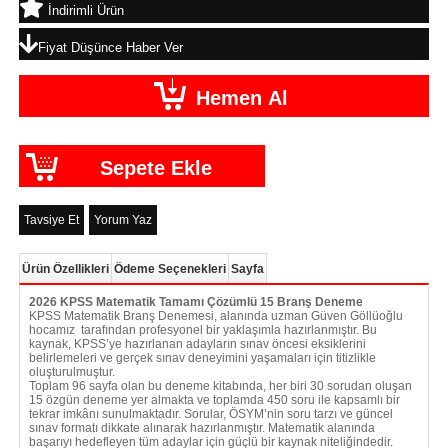
İndirimli Ürün
Fiyat Düşünce Haber Ver
Tavsiye Et
Yorum Yaz
Ürün Özellikleri
Ödeme Seçenekleri
Sayfa
2026 KPSS Matematik Tamamı Çözümlü 15 Branş Deneme
KPSS Matematik Branş Denemesi, alanında uzman Güven Göllüoğlu
hocamız tarafından profesyonel bir yaklaşımla hazırlanmıştır. Bu
kaynak, KPSS’ye hazırlanan adayların sınav öncesi eksiklerini
belirlemeleri ve gerçek sınav deneyimini yaşamaları için titizlikle
oluşturulmuştur.
Toplam 96 sayfa olan bu deneme kitabında, her biri 30 sorudan oluşan
15 özgün deneme yer almakta ve toplamda 450 soru ile kapsamlı bir
tekrar imkânı sunulmaktadır. Sorular, ÖSYM’nin soru tarzı ve güncel
sınav formatı dikkate alınarak hazırlanmıştır. Matematik alanında
başarıyı hedefleyen tüm adaylar için güçlü bir kaynak niteliğindedir.