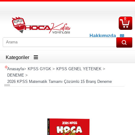
0
S
Ü
Hakkımızda
📖
İletişim
📖
Havale İban Bilgisi
Kategoriler
Anasayfa
>
KPSS GYGK
>
KPSS GENEL YETENEK
>
DENEME
>
2026 KPSS Matematik Tamamı Çözümlü 15 Branş Deneme