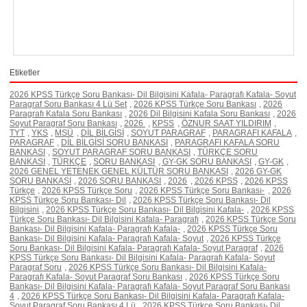
Etiketler
2026 KPSS Türkçe Soru Bankası- Dil Bilgisini Kafala- Paragrafı Kafala- Soyut
Paragraf Soru Bankası 4 Lü Set
,
2026 KPSS Türkçe Soru Bankası
,
2026
Paragrafı Kafala Soru Bankası
,
2026 Dil Bilgisini Kafala Soru Bankası
,
2026
Soyut Paragraf Soru Bankası
,
2026
,
KPSS
,
ÖZNUR SAAT YILDIRIM
,
TYT
,
YKS
,
MSÜ
,
DİL BİLGİSİ
,
SOYUT PARAGRAF
,
PARAGRAFI KAFALA
,
PARAGRAF
,
DİL BİLGİSİ SORU BANKASI
,
PARAGRAFI KAFALA SORU
BANKASI
,
SOYUT PARAGRAF SORU BANKASI
,
TÜRKÇE SORU
BANKASI
,
TÜRKÇE
,
SORU BANKASI
,
GY-GK SORU BANKASI
,
GY-GK
,
2026 GENEL YETENEK GENEL KÜLTÜR SORU BANKASI
,
2026 GY-GK
SORU BANKASI
,
2026 SORU BANKASI
,
2026
,
2026 KPSS
,
2026 KPSS
Türkçe
,
2026 KPSS Türkçe Soru
,
2026 KPSS Türkçe Soru Bankası-
,
2026
KPSS Türkçe Soru Bankası- Dil
,
2026 KPSS Türkçe Soru Bankası- Dil
Bilgisini
,
2026 KPSS Türkçe Soru Bankası- Dil Bilgisini Kafala-
,
2026 KPSS
Türkçe Soru Bankası- Dil Bilgisini Kafala- Paragrafı
,
2026 KPSS Türkçe Soru
Bankası- Dil Bilgisini Kafala- Paragrafı Kafala-
,
2026 KPSS Türkçe Soru
Bankası- Dil Bilgisini Kafala- Paragrafı Kafala- Soyut
,
2026 KPSS Türkçe
Soru Bankası- Dil Bilgisini Kafala- Paragrafı Kafala- Soyut Paragraf
,
2026
KPSS Türkçe Soru Bankası- Dil Bilgisini Kafala- Paragrafı Kafala- Soyut
Paragraf Soru
,
2026 KPSS Türkçe Soru Bankası- Dil Bilgisini Kafala-
Paragrafı Kafala- Soyut Paragraf Soru Bankası
,
2026 KPSS Türkçe Soru
Bankası- Dil Bilgisini Kafala- Paragrafı Kafala- Soyut Paragraf Soru Bankası
4
,
2026 KPSS Türkçe Soru Bankası- Dil Bilgisini Kafala- Paragrafı Kafala-
Soyut Paragraf Soru Bankası 4 Lü
,
2026 KPSS Türkçe Soru Bankası- Dil