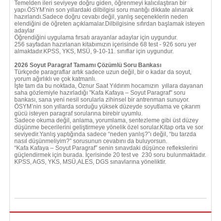
Temelden ileri seviyeye doğru giden, öğrenmeyi kalıcılaştıran bir
yapı.ÖSYM’nin son yıllardaki dilbilgisi soru mantığı dikkate alınarak
hazırlandı.Sadece doğru cevabı değil, yanlış seçeneklerin neden
elendiğini de öğreten açıklamalar.Dilbilgisine sıfırdan başlamak isteyen
adaylar
Öğrendiğini uygulama fırsatı arayanlar adaylar için uygundur.
256 sayfadan hazırlanan kitabımızın içerisinde 68 test - 926 soru yer
almaktadır.KPSS, YKS, MSÜ, 9-10-11. sınıflar için uygundur.
2026 Soyut Paragraf Tamamı Çözümlü Soru Bankası
Türkçede paragraflar artık sadece uzun değil, bir o kadar da soyut,
yorum ağırlıklı ve çok katmanlı.
İşte tam da bu noktada, Öznur Saat Yıldırım hocamızın yıllara dayanan
saha gözlemiyle hazırladığı "Kafa Kafaya – Soyut Paragraf" soru
bankası, sana yeni nesil sorularla zihinsel bir antrenman sunuyor.
ÖSYM’nin son yıllarda sorduğu yüksek düzeyde soyutlama ve çıkarım
gücü isteyen paragraf sorularına birebir uyumlu.
Sadece okuma değil, anlama, yorumlama, sentezleme gibi üst düzey
düşünme becerilerini geliştirmeye yönelik özel sorular.Kitap orta ve sor
seviyedir.Yanlış yaptığında sadece “neden yanlış?”ı değil, “bu tarzda
nasıl düşünmeliyim?” sorusunun cevabını da buluyorsun.
“Kafa Kafaya – Soyut Paragraf” senin sınavdaki düşünce reflekslerini
güçlendirmek için burada. İçerisinde 20 test ve 230 soru bulunmaktadır.
KPSS, AGS, YKS, MSÜ,ALES, DGS sınavlarına yöneliktir.