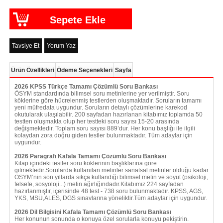
Tavsiye Et
Yorum Yaz
Ürün Özellikleri
Ödeme Seçenekleri
Sayfa
2026 KPSS Türkçe Tamamı Çözümlü Soru Bankası
ÖSYM standardında bilimsel soru metinlerine yer verilmiştir. Soru
köklerine göre hücrelenmiş testlerden oluşmaktadır. Soruların tamamı
yeni müfredata uygundur. Soruların detaylı çözümlerine karekod
okutularak ulaşılabilir. 200 sayfadan hazırlanan kitabımız toplamda 50
testten oluşmakta olup her testteki soru sayısı 15-20 arasında
değişmektedir. Toplam soru sayısı 889’dur. Her konu başlığı ile ilgili
kolaydan zora doğru giden testler bulunmaktadır. Tüm adaylar için
uygundur.
2026 Paragrafı Kafala Tamamı Çözümlü Soru Bankası
Kitap içindeki testler soru köklerinin başlıklarına göre
gitmektedir.Sorularda kullanılan metinler sanatsal metinler olduğu kadar
ÖSYM’nin son yıllarda sıkça kullandığı bilimsel metin ve soyut (psikoloji,
felsefe, sosyoloji...) metin ağırlığındadır.Kitabımız 224 sayfadan
hazırlanmıştır, içerisinde 48 test - 738 soru bulunmaktadır. KPSS, AGS,
YKS, MSÜ,ALES, DGS sınavlarına yöneliktir.Tüm adaylar için uygundur.
2026 Dil Bilgisini Kafala Tamamı Çözümlü Soru Bankası
Her konunun sonunda o konuya özel sorularla konuyu pekiştirin.