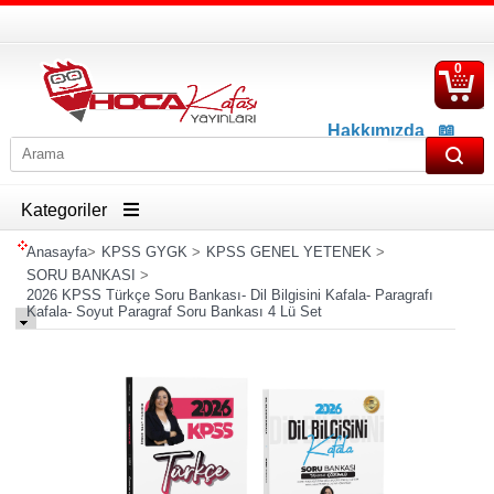
0
S
Ü
Hakkımızda
📖
İletişim
📖
Havale İban Bilgisi
Kategoriler
Anasayfa
>
KPSS GYGK
>
KPSS GENEL YETENEK
>
SORU BANKASI
>
2026 KPSS Türkçe Soru Bankası- Dil Bilgisini Kafala- Paragrafı
Kafala- Soyut Paragraf Soru Bankası 4 Lü Set