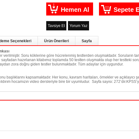
Tavsiye Et
Yorum Yaz
deme Seçenekleri
Ürün Önerileri
Sayfa
nkası
 verilmiştir. Soru köklerine göre hücrelenmiş testlerden oluşmaktadır. Soruların t
0 sayfadan hazırlanan kitabımız toplamda 50 testten oluşmakta olup her testteki so
 kolaydan zora doğru giden testler bulunmaktadır. Tüm adaylar için uygundur.
nu başlıklarını kapsamaktadır. Her konu, kavram haritaları, örnekler ve açıklayıcı 
ırım hocamızın video dersleriyle bire bir uyumludur. Sayfa sayısı: 272’dir.KPSS’ye h