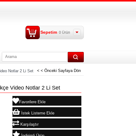
Sepetim
0
Ürün
< < Önceki Sayfaya Dön
eo Notlar 2 Li Set
çe Video Notlar 2 Li Set
Favorilere Ekle
İstek Listeme Ekle
Karşılaştır
İndirimli Ürün