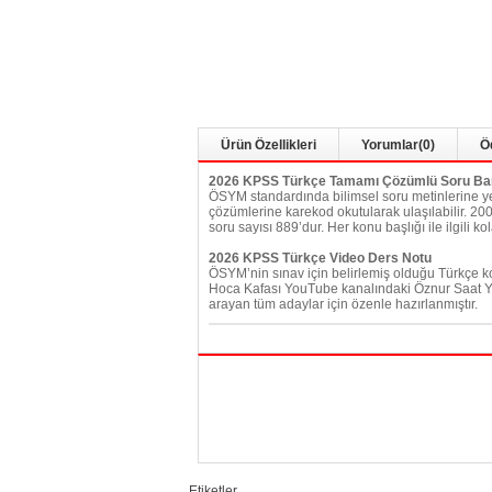
Ürün Özellikleri
Yorumlar
(0)
Ö
2026 KPSS Türkçe Tamamı Çözümlü Soru Ba
ÖSYM standardında bilimsel soru metinlerine yer
çözümlerine karekod okutularak ulaşılabilir. 20
soru sayısı 889’dur. Her konu başlığı ile ilgili
2026 KPSS Türkçe Video Ders Notu
ÖSYM’nin sınav için belirlemiş olduğu Türkçe ko
Hoca Kafası YouTube kanalındaki Öznur Saat Yıld
arayan tüm adaylar için özenle hazırlanmıştır.
Etiketler