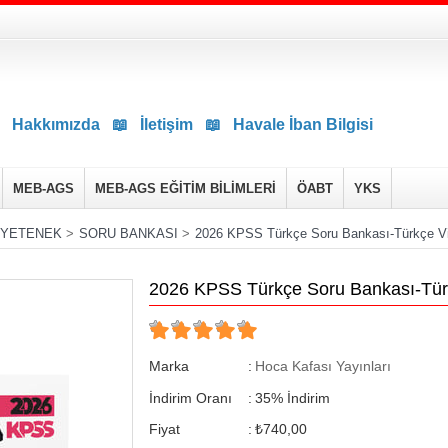
Hakkımızda
📖
İletişim
📖
Havale İban Bilgisi
MEB-AGS
MEB-AGS EĞİTİM BİLİMLERİ
ÖABT
YKS
 YETENEK
>
SORU BANKASI
>
2026 KPSS Türkçe Soru Bankası-Türkçe Vid
2026 KPSS Türkçe Soru Bankası-Türk
Marka
:
Hoca Kafası Yayınları
İndirim Oranı
:
35
%
İndirim
Fiyat
:
₺740,00