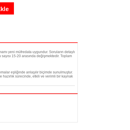
amamı yeni müfredata uygundur. Soruların detaylı
ru sayısı 15-20 arasında değişmektedir. Toplam
şemalar eşliğinde anlaşılır biçimde sunulmuştur.
azırlık sürecinde, etkili ve verimli bir kaynak