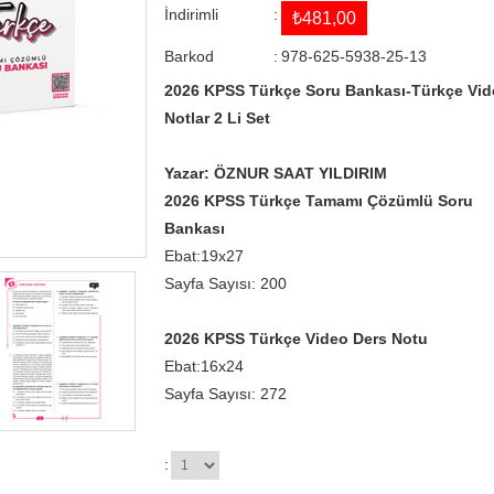
İndirimli
:
₺481,00
Barkod
:
978-625-5938-25-13
2026 KPSS Türkçe Soru Bankası-Türkçe Vid
Notlar 2 Li Set
Yazar: ÖZNUR SAAT YILDIRIM
2026 KPSS Türkçe Tamamı Çözümlü Soru
Bankası
Ebat:19x27
Sayfa Sayısı: 200
2026 KPSS Türkçe Video Ders Notu
Ebat:16x24
Sayfa Sayısı: 272
: