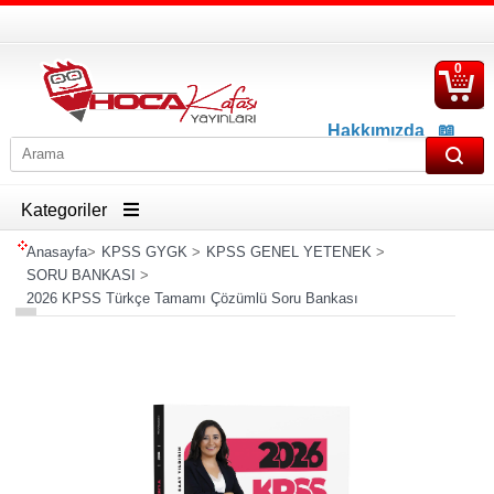
0
S
Ü
Hakkımızda
📖
İletişim
📖
Havale İban Bilgisi
Kategoriler
Anasayfa
>
KPSS GYGK
>
KPSS GENEL YETENEK
>
SORU BANKASI
>
2026 KPSS Türkçe Tamamı Çözümlü Soru Bankası