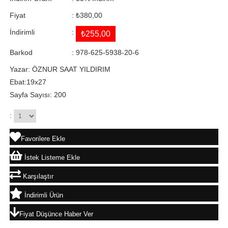
Fiyat
:
₺380,00
İndirimli
:
₺255,00
Barkod
:
978-625-5938-20-6
Yazar: ÖZNUR SAAT YILDIRIM
Ebat:19x27
Sayfa Sayısı: 200
:
Favorilere Ekle
İstek Listeme Ekle
Karşılaştır
İndirimli Ürün
Fiyat Düşünce Haber Ver