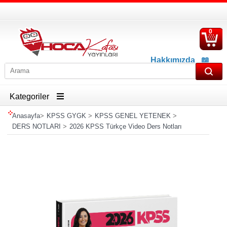
0
S
Ü
Hakkımızda
📖
İletişim
📖
Havale İban Bilgisi
Kategoriler
Anasayfa
>
KPSS GYGK
>
KPSS GENEL YETENEK
>
DERS NOTLARI
>
2026 KPSS Türkçe Video Ders Notları