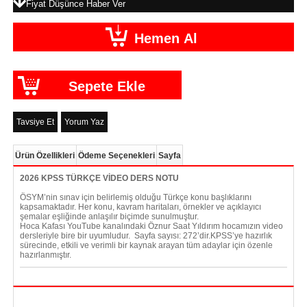
Fiyat Düşünce Haber Ver
Tavsiye Et
Yorum Yaz
Ürün Özellikleri
Ödeme Seçenekleri
Sayfa
2026 KPSS TÜRKÇE VİDEO DERS NOTU
ÖSYM’nin sınav için belirlemiş olduğu Türkçe konu başlıklarını
kapsamaktadır. Her konu, kavram haritaları, örnekler ve açıklayıcı
şemalar eşliğinde anlaşılır biçimde sunulmuştur.
Hoca Kafası YouTube kanalındaki Öznur Saat Yıldırım hocamızın video
dersleriyle bire bir uyumludur. Sayfa sayısı: 272’dir.KPSS’ye hazırlık
sürecinde, etkili ve verimli bir kaynak arayan tüm adaylar için özenle
hazırlanmıştır.