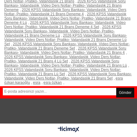
Ders Notlar- Pratiko- Vatandaşlık 21 Branş
,
2026 KPSS Vatandaşlık Soru
Bankası- Vatandaşlık Video Ders Notlar- Pratiko- Vatandaşlık 21 Branş
Deneme
,
2026 KPSS Vatandaşlık Soru Bankası- Vatandaşlık Video Ders
Notlar- Pratiko- Vatandaşlık 21 Branş Deneme 4
,
2026 KPSS Vatandaşlık
Soru Bankası- Vatandaşlık Video Ders Notlar- Pratiko- Vatandaşlık 21 Branş
Deneme 4 Lü
,
2026 KPSS Vatandaşlık Soru Bankası- Vatandaşlık Video
Ders Notlar- Pratiko- Vatandaşlık 21 Branş Deneme 4 Set
,
2026 KPSS
Vatandaşlık Soru Bankası- Vatandaşlık Video Ders Notlar- Pratiko-
Vatandaşlık 21 Branş Deneme Lü
,
2026 KPSS Vatandaşlık Soru Bankası-
Vatandaşlık Video Ders Notlar- Pratiko- Vatandaşlık 21 Branş Deneme Lü
Set
,
2026 KPSS Vatandaşlık Soru Bankası- Vatandaşlık Video Ders Notlar-
Pratiko- Vatandaşlık 21 Branş Deneme Set
,
2026 KPSS Vatandaşlık Soru
Bankası- Vatandaşlık Video Ders Notlar- Pratiko- Vatandaşlık 21 Branş 4
,
2026 KPSS Vatandaşlık Soru Bankası- Vatandaşlık Video Ders Notlar-
Pratiko- Vatandaşlık 21 Branş 4 Lü Set
,
2026 KPSS Vatandaşlık Soru
Bankası- Vatandaşlık Video Ders Notlar- Pratiko- Vatandaşlık 21 Branş Lü
,
2026 KPSS Vatandaşlık Soru Bankası- Vatandaşlık Video Ders Notlar-
Pratiko- Vatandaşlık 21 Branş Lü Set
,
2026 KPSS Vatandaşlık Soru Bankası-
Vatandaşlık Video Ders Notlar- Pratiko- Vatandaşlık 21 Branş Set
,
esra
özkan karaoğlu
,
esra
,
esra özkan
,
Gönder