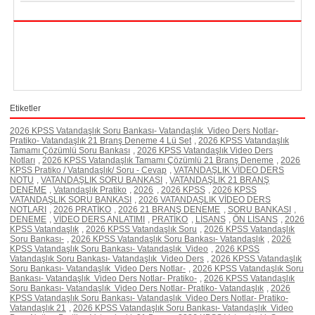
Etiketler
2026 KPSS Vatandaşlık Soru Bankası- Vatandaşlık Video Ders Notlar-
Pratiko- Vatandaşlık 21 Branş Deneme 4 Lü Set
,
2026 KPSS Vatandaşlık
Tamamı Çözümlü Soru Bankası
,
2026 KPSS Vatandaşlık Video Ders
Notları
,
2026 KPSS Vatandaşlık Tamamı Çözümlü 21 Branş Deneme
,
2026
KPSS Pratiko / Vatandaşlık/ Soru - Cevap
,
VATANDAŞLIK VİDEO DERS
NOTU
,
VATANDAŞLIK SORU BANKASI
,
VATANDAŞLIK 21 BRANŞ
DENEME
,
Vatandaşlık Pratiko
,
2026
,
2026 KPSS
,
2026 KPSS
VATANDAŞLIK SORU BANKASI
,
2026 VATANDAŞLIK VİDEO DERS
NOTLARI
,
2026 PRATİKO
,
2026 21 BRANŞ DENEME
,
SORU BANKASI
,
DENEME
,
VİDEO DERS ANLATIMI
,
PRATİKO
,
LİSANS
,
ÖN LİSANS
,
2026
KPSS Vatandaşlık
,
2026 KPSS Vatandaşlık Soru
,
2026 KPSS Vatandaşlık
Soru Bankası-
,
2026 KPSS Vatandaşlık Soru Bankası- Vatandaşlık
,
2026
KPSS Vatandaşlık Soru Bankası- Vatandaşlık Video
,
2026 KPSS
Vatandaşlık Soru Bankası- Vatandaşlık Video Ders
,
2026 KPSS Vatandaşlık
Soru Bankası- Vatandaşlık Video Ders Notlar-
,
2026 KPSS Vatandaşlık Soru
Bankası- Vatandaşlık Video Ders Notlar- Pratiko-
,
2026 KPSS Vatandaşlık
Soru Bankası- Vatandaşlık Video Ders Notlar- Pratiko- Vatandaşlık
,
2026
KPSS Vatandaşlık Soru Bankası- Vatandaşlık Video Ders Notlar- Pratiko-
Vatandaşlık 21
,
2026 KPSS Vatandaşlık Soru Bankası- Vatandaşlık Video