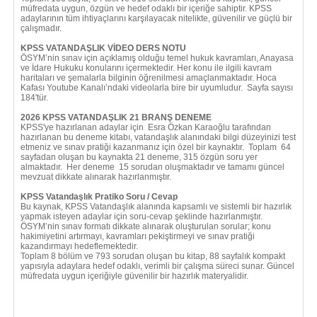
müfredata uygun, özgün ve hedef odaklı bir içeriğe sahiptir. KPSS
adaylarının tüm ihtiyaçlarını karşılayacak nitelikte, güvenilir ve güçlü bir
çalışmadır.
KPSS VATANDAŞLIK VİDEO DERS NOTU
ÖSYM’nin sınav için açıklamış olduğu temel hukuk kavramları, Anayasa
ve İdare Hukuku konularını içermektedir. Her konu ile ilgili kavram
haritaları ve şemalarla bilginin öğrenilmesi amaçlanmaktadır. Hoca
Kafası Youtube Kanalı’ndaki videolarla bire bir uyumludur. Sayfa sayısı
184'tür.
2026 KPSS VATANDAŞLIK 21 BRANŞ DENEME
KPSS'ye hazırlanan adaylar için Esra Özkan Karaoğlu tarafından
hazırlanan bu deneme kitabı, vatandaşlık alanındaki bilgi düzeyinizi test
etmeniz ve sınav pratiği kazanmanız için özel bir kaynaktır. Toplam 64
sayfadan oluşan bu kaynakta 21 deneme, 315 özgün soru yer
almaktadır. Her deneme 15 sorudan oluşmaktadır ve tamamı güncel
mevzuat dikkate alınarak hazırlanmıştır.
KPSS Vatandaşlık Pratiko Soru / Cevap
Bu kaynak, KPSS Vatandaşlık alanında kapsamlı ve sistemli bir hazırlık
yapmak isteyen adaylar için soru-cevap şeklinde hazırlanmıştır.
ÖSYM’nin sınav formatı dikkate alınarak oluşturulan sorular; konu
hakimiyetini artırmayı, kavramları pekiştirmeyi ve sınav pratiği
kazandırmayı hedeflemektedir.
Toplam 8 bölüm ve 793 sorudan oluşan bu kitap, 88 sayfalık kompakt
yapısıyla adaylara hedef odaklı, verimli bir çalışma süreci sunar. Güncel
müfredata uygun içeriğiyle güvenilir bir hazırlık materyalidir.