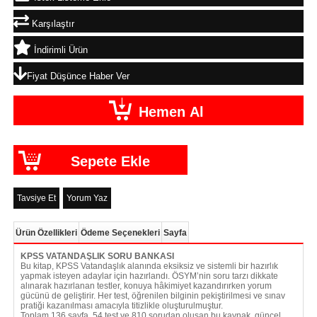
Karşılaştır
İndirimli Ürün
Fiyat Düşünce Haber Ver
Tavsiye Et
Yorum Yaz
Ürün Özellikleri
Ödeme Seçenekleri
Sayfa
KPSS VATANDAŞLIK SORU BANKASI
Bu kitap, KPSS Vatandaşlık alanında eksiksiz ve sistemli bir hazırlık
yapmak isteyen adaylar için hazırlandı. ÖSYM’nin soru tarzı dikkate
alınarak hazırlanan testler, konuya hâkimiyet kazandırırken yorum
gücünü de geliştirir. Her test, öğrenilen bilginin pekiştirilmesi ve sınav
pratiği kazanılması amacıyla titizlikle oluşturulmuştur.
Toplam 136 sayfa, 54 test ve 810 sorudan oluşan bu kaynak, güncel