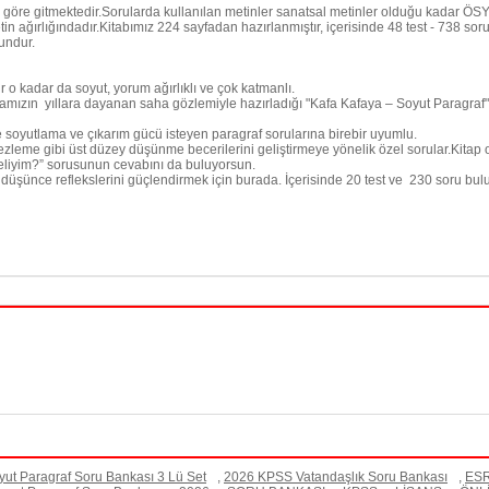
ına göre gitmektedir.Sorularda kullanılan metinler sanatsal metinler olduğu kadar ÖSY
) metin ağırlığındadır.Kitabımız 224 sayfadan hazırlanmıştır, içerisinde 48 test - 73
undur.
r o kadar da soyut, yorum ağırlıklı ve çok katmanlı.
amızın yıllara dayanan saha gözlemiyle hazırladığı "Kafa Kafaya – Soyut Paragraf" 
soyutlama ve çıkarım gücü isteyen paragraf sorularına birebir uyumlu.
eme gibi üst düzey düşünme becerilerini geliştirmeye yönelik özel sorular.Kitap o
meliyim?” sorusunun cevabını da buluyorsun.
i düşünce reflekslerini güçlendirmek için burada. İçerisinde 20 test ve 230 soru
yut Paragraf Soru Bankası 3 Lü Set
,
2026 KPSS Vatandaşlık Soru Bankası
,
ES