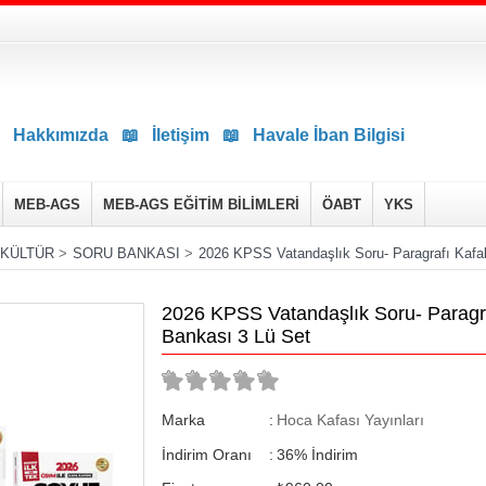
Hakkımızda
📖
İletişim
📖
Havale İban Bilgisi
MEB-AGS
MEB-AGS EĞİTİM BİLİMLERİ
ÖABT
YKS
 KÜLTÜR
>
SORU BANKASI
>
2026 KPSS Vatandaşlık Soru- Paragrafı Kafal
2026 KPSS Vatandaşlık Soru- Paragra
Bankası 3 Lü Set
Marka
:
Hoca Kafası Yayınları
İndirim Oranı
:
36
%
İndirim