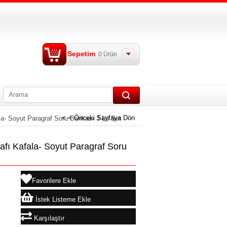
Sepetim
0
Ürün
< < Önceki Sayfaya Dön
a- Soyut Paragraf Soru Bankası 3 Lü Set
fı Kafala- Soyut Paragraf Soru
Favorilere Ekle
İstek Listeme Ekle
Karşılaştır