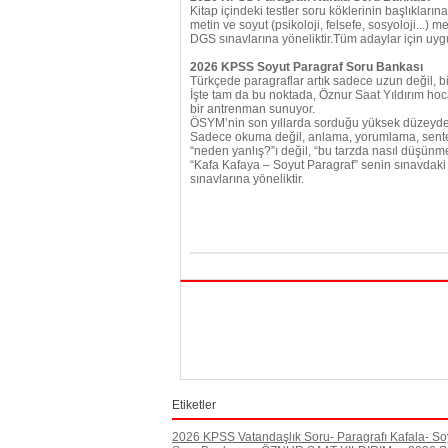
Kitap içindeki testler soru köklerinin başlıklar
metin ve soyut (psikoloji, felsefe, sosyoloji...
DGS sınavlarına yöneliktir.Tüm adaylar için uyg
2026 KPSS Soyut Paragraf Soru Bankası
Türkçede paragraflar artık sadece uzun değil, bi
İşte tam da bu noktada, Öznur Saat Yıldırım hoc
bir antrenman sunuyor.
ÖSYM’nin son yıllarda sorduğu yüksek düzeyde 
Sadece okuma değil, anlama, yorumlama, sentezl
“neden yanlış?”ı değil, “bu tarzda nasıl düşün
“Kafa Kafaya – Soyut Paragraf” senin sınavdak
sınavlarına yöneliktir.
Etiketler
2026 KPSS Vatandaşlık Soru- Paragrafı Kafala- So