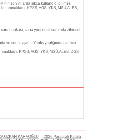
M’nin son yıllarda sıkça kullandığı bilimsel
8 soru bulunmaktadır. KPSS, AGS, YKS, MSÜ,ALES,
soru bankası, sana yeni nesil sorularla zihinsel
rta ve sor seviyedir.Yanlış yaptığında sadece
 bulunmaktadır. KPSS, AGS, YKS, MSÜ,ALES, DGS
RA ÖZKAN KARAOĞLU
,
2026 Paragrafı Kafala