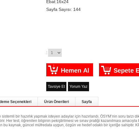
Ebat:16x24
Sayfa Sayısı: 144
:
Tavsiye Et
Yorum Yaz
deme Seçenekleri
Ürün Önerileri
Sayfa
sistemli bir hazırlık yapmak isteyen adaylar için hazırlandı. ÖSYM’nin soru tarzı di
r. Her test, öğrenilen bilginin pekiştirilmesi ve sınav pratiği kazanılması amacıyla ti
 bu kaynak, güncel müfredata uygun, özgün ve hedef odaklı bir içeriğe sahiptir. KP