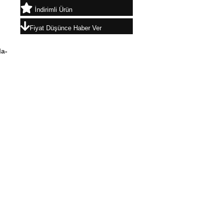
İndirimli Ürün
Fiyat Düşünce Haber Ver
la-