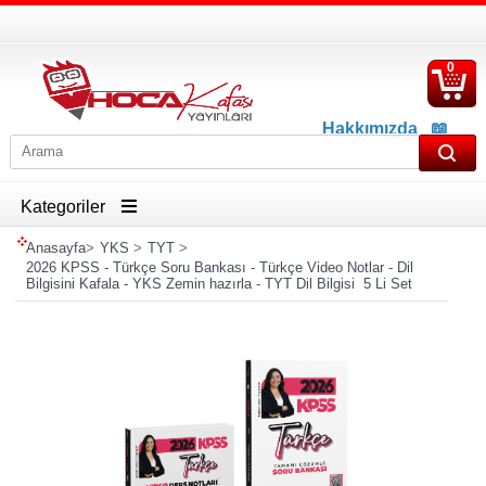
0
S
Ü
Hakkımızda
📖
İletişim
📖
Havale İban Bilgisi
Kategoriler
Anasayfa
>
YKS
>
TYT
>
2026 KPSS - Türkçe Soru Bankası - Türkçe Video Notlar - Dil
Bilgisini Kafala - YKS Zemin hazırla - TYT Dil Bilgisi 5 Li Set