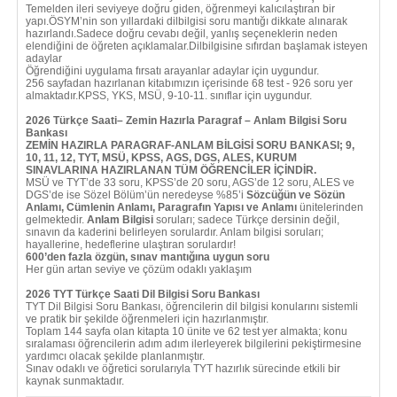
Temelden ileri seviyeye doğru giden, öğrenmeyi kalıcılaştıran bir
yapı.ÖSYM’nin son yıllardaki dilbilgisi soru mantığı dikkate alınarak
hazırlandı.Sadece doğru cevabı değil, yanlış seçeneklerin neden
elendiğini de öğreten açıklamalar.Dilbilgisine sıfırdan başlamak isteyen
adaylar
Öğrendiğini uygulama fırsatı arayanlar adaylar için uygundur.
256 sayfadan hazırlanan kitabımızın içerisinde 68 test - 926 soru yer
almaktadır.KPSS, YKS, MSÜ, 9-10-11. sınıflar için uygundur.
2026 Türkçe Saati– Zemin Hazırla Paragraf – Anlam Bilgisi Soru
Bankası
ZEMİN HAZIRLA PARAGRAF-ANLAM BİLGİSİ SORU BANKASI; 9,
10, 11, 12, TYT, MSÜ, KPSS, AGS, DGS, ALES, KURUM
SINAVLARINA HAZIRLANAN TÜM ÖĞRENCİLER İÇİNDİR.
MSÜ ve TYT’de 33 soru, KPSS’de 20 soru, AGS’de 12 soru, ALES ve
DGS’de ise Sözel Bölüm’ün neredeyse %85’i
Sözcüğün ve Sözün
Anlamı, Cümlenin Anlamı, Paragrafın Yapısı ve Anlamı
ünitelerinden
gelmektedir.
Anlam Bilgisi
soruları; sadece Türkçe dersinin değil,
sınavın da kaderini belirleyen sorulardır. Anlam bilgisi soruları;
hayallerine, hedeflerine ulaştıran sorulardır!
600’den fazla özgün, sınav mantığına uygun soru
Her gün artan seviye ve çözüm odaklı yaklaşım
2026 TYT Türkçe Saati Dil Bilgisi Soru Bankası
TYT Dil Bilgisi Soru Bankası, öğrencilerin dil bilgisi konularını sistemli
ve pratik bir şekilde öğrenmeleri için hazırlanmıştır.
Toplam 144 sayfa olan kitapta 10 ünite ve 62 test yer almakta; konu
sıralaması öğrencilerin adım adım ilerleyerek bilgilerini pekiştirmesine
yardımcı olacak şekilde planlanmıştır.
Sınav odaklı ve öğretici sorularıyla TYT hazırlık sürecinde etkili bir
kaynak sunmaktadır.