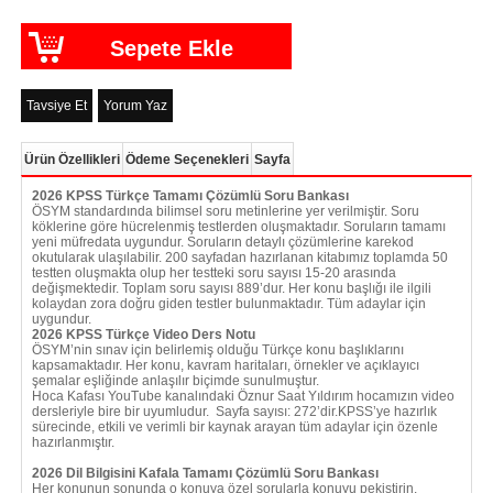
Tavsiye Et
Yorum Yaz
Ürün Özellikleri
Ödeme Seçenekleri
Sayfa
2026 KPSS Türkçe Tamamı Çözümlü Soru Bankası
ÖSYM standardında bilimsel soru metinlerine yer verilmiştir. Soru
köklerine göre hücrelenmiş testlerden oluşmaktadır. Soruların tamamı
yeni müfredata uygundur. Soruların detaylı çözümlerine karekod
okutularak ulaşılabilir. 200 sayfadan hazırlanan kitabımız toplamda 50
testten oluşmakta olup her testteki soru sayısı 15-20 arasında
değişmektedir. Toplam soru sayısı 889’dur. Her konu başlığı ile ilgili
kolaydan zora doğru giden testler bulunmaktadır. Tüm adaylar için
uygundur.
2026 KPSS Türkçe Video Ders Notu
ÖSYM’nin sınav için belirlemiş olduğu Türkçe konu başlıklarını
kapsamaktadır. Her konu, kavram haritaları, örnekler ve açıklayıcı
şemalar eşliğinde anlaşılır biçimde sunulmuştur.
Hoca Kafası YouTube kanalındaki Öznur Saat Yıldırım hocamızın video
dersleriyle bire bir uyumludur. Sayfa sayısı: 272’dir.KPSS’ye hazırlık
sürecinde, etkili ve verimli bir kaynak arayan tüm adaylar için özenle
hazırlanmıştır.
2026 Dil Bilgisini Kafala Tamamı Çözümlü Soru Bankası
Her konunun sonunda o konuya özel sorularla konuyu pekiştirin.