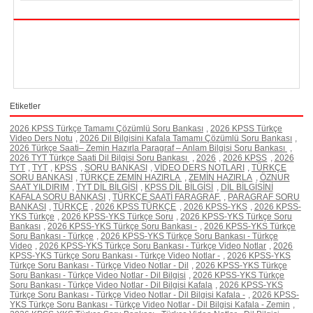
Etiketler
2026 KPSS Türkçe Tamamı Çözümlü Soru Bankası
,
2026 KPSS Türkçe
Video Ders Notu
,
2026 Dil Bilgisini Kafala Tamamı Çözümlü Soru Bankası
,
2026 Türkçe Saati– Zemin Hazırla Paragraf – Anlam Bilgisi Soru Bankası
,
2026 TYT Türkçe Saati Dil Bilgisi Soru Bankası
,
2026
,
2026 KPSS
,
2026
TYT
,
TYT
,
KPSS
,
SORU BANKASI
,
VİDEO DERS NOTLARI
,
TÜRKÇE
SORU BANKASI
,
TÜRKÇE ZEMİN HAZIRLA
,
ZEMİN HAZIRLA
,
ÖZNUR
SAAT YILDIRIM
,
TYT DİL BİLGİSİ
,
KPSS DİL BİLGİSİ
,
DİL BİLGİSİNİ
KAFALA SORU BANKASI
,
TÜRKÇE SAATİ FARAGRAF.
,
PARAGRAF SORU
BANKASI
,
TÜRKÇE
,
2026 KPSS TÜRKÇE
,
2026 KPSS-YKS
,
2026 KPSS-
YKS Türkçe
,
2026 KPSS-YKS Türkçe Soru
,
2026 KPSS-YKS Türkçe Soru
Bankası
,
2026 KPSS-YKS Türkçe Soru Bankası -
,
2026 KPSS-YKS Türkçe
Soru Bankası - Türkçe
,
2026 KPSS-YKS Türkçe Soru Bankası - Türkçe
Video
,
2026 KPSS-YKS Türkçe Soru Bankası - Türkçe Video Notlar
,
2026
KPSS-YKS Türkçe Soru Bankası - Türkçe Video Notlar -
,
2026 KPSS-YKS
Türkçe Soru Bankası - Türkçe Video Notlar - Dil
,
2026 KPSS-YKS Türkçe
Soru Bankası - Türkçe Video Notlar - Dil Bilgisi
,
2026 KPSS-YKS Türkçe
Soru Bankası - Türkçe Video Notlar - Dil Bilgisi Kafala
,
2026 KPSS-YKS
Türkçe Soru Bankası - Türkçe Video Notlar - Dil Bilgisi Kafala -
,
2026 KPSS-
YKS Türkçe Soru Bankası - Türkçe Video Notlar - Dil Bilgisi Kafala - Zemin
,