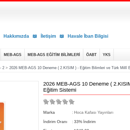
Hakkımızda
📖
İletişim
📖
Havale İban Bilgisi
MEB-AGS
MEB-AGS EĞİTİM BİLİMLERİ
ÖABT
YKS
- 2
>
2026 MEB-AGS 10 Deneme ( 2.KISIM ) - Eğitim Bilimleri ve Türk Millî 
2026 MEB-AGS 10 Deneme ( 2.KISIM ) -
Eğitim Sistemi
Marka
:
Hoca Kafası Yayınları
İndirim Oranı
:
33
%
İndirim