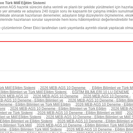
e Türk Millî Eğitim Sistemi
nın AGS hazırlık sürecini daha verimli ve planlı bir şekilde yürütmeleri için hazır
 yer almakta ve adaylara 240 özgün soru ile kapsamlı bir çalışma imkânı sunulmak
ate alınarak hazırlanan denemeler, adayların bilgi düzeylerini ölçmelerine, eksikle
iyelerinde hazırlanan sorular sayesinde hem konu hâkimiyetinizi değerlendirebilir
çözümlerinin Ömer Ekici tarafından canlı yayınlarda ayrıntılı olarak yapılacak olmas
k Millî Eğitim Sistemi
,
2026 MEB-AGS 10 Deneme
,
Eğitim Bilimleri ve Türk Mi
Eğitim Bilimleri ve Türk Millî Eğitim Sistemi
,
EĞİTİM BİLİMLERİ 10 LU DENEME
,
026 MEB-AGS 10
,
2026 MEB-AGS 10 Deneme
,
2026 MEB-AGS 10 Deneme -
B-AGS 10 Deneme - Eğitim Bilimleri ve
,
2026 MEB-AGS 10 Deneme - Eğitim Bilim
eme - Eğitim Bilimleri ve Türk Millî Eğitim
,
2026 MEB-AGS 10 Deneme - Eğitim Bi
temi
,
2026 MEB-AGS 10 Deneme - Eğitim Bilimleri ve Türk Eğitim
,
2026 MEB-AGS
eri ve Türk Sistemi
,
2026 MEB-AGS 10 Deneme - Eğitim Bilimleri ve Millî
,
202
i ve Millî Eğitim Sistemi
,
2026 MEB-AGS 10 Deneme - Eğitim Bilimleri ve Millî 
tim Bilimleri ve Eğitim Sistemi
,
2026 MEB-AGS 10 Deneme - Eğitim Bilimleri v
ilimleri Türk Millî
,
2026 MEB-AGS 10 Deneme - Eğitim Bilimleri Türk Millî Eğit
- Eğitim Bilimleri Türk Millî Sistemi
,
2026 MEB-AGS 10 Deneme - Eğitim Biliml