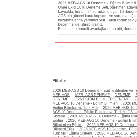
2026 MEB-AGS 10 Deneme - Eğitim Bilimleri v
Ömer Ekici 10’lu Deneme Seti, öğretmen adayları
kaynakta, her biri 24 sorudan oluşan 10 deneme
AGS’nin güncel konu kapsamı ve soru mantığı dikk
kazanmalarına yardımcı olur. Farklı zorluk sev
becerinizi geliştirebilirsiniz.
Bu setin en önemli avantajlarından biri, deneme 
Etiketler
2026 MEB-AGS 10 Deneme - Eğitim Bilimleri ve Tür
MEB-AGS
,
MEB -AGS DENEME
,
DENEME
,
DENEME
,
2026 EĞİTİM BİLİMLER DENEME
,
2
MEB-AGS 10 Deneme - Eğitim Bilimleri
,
2026 ME
Eğitim Bilimleri ve Türk Millî
,
2026 MEB-AGS 10 Den
AGS 10 Deneme - Eğitim Bilimleri ve Türk Millî Sis
Sistemi
,
2026 MEB-AGS 10 Deneme - Eğitim Biliml
Eğitim
,
2026 MEB-AGS 10 Deneme - Eğitim Bilimler
Bilimleri ve Eğitim
,
2026 MEB-AGS 10 Deneme - Eği
Bilimleri Türk
,
2026 MEB-AGS 10 Deneme - Eğitim B
Türk Millî Eğitim Sistemi
,
2026 MEB-AGS 10 Deneme 