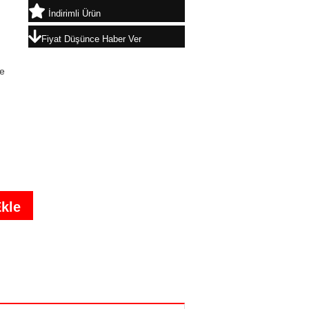
İndirimli Ürün
Fiyat Düşünce Haber Ver
e