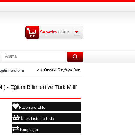
Sepetim
0
Ürün
< < Önceki Sayfaya Dön
Eğitim Sistemi
 Eğitim Bilimleri ve Türk Millî
Favorilere Ekle
İstek Listeme Ekle
Karşılaştır