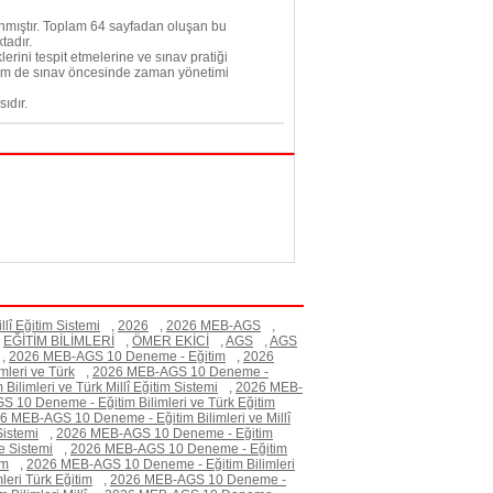
lanmıştır. Toplam 64 sayfadan oluşan bu
tadır.
rini tespit etmelerine ve sınav pratiği
 hem de sınav öncesinde zaman yönetimi
ıdır.
llî Eğitim Sistemi
,
2026
,
2026 MEB-AGS
,
EĞİTİM BİLİMLERİ
,
ÖMER EKİCİ
,
AGS
,
AGS
,
2026 MEB-AGS 10 Deneme - Eğitim
,
2026
leri ve Türk
,
2026 MEB-AGS 10 Deneme -
limleri ve Türk Millî Eğitim Sistemi
,
2026 MEB-
 10 Deneme - Eğitim Bilimleri ve Türk Eğitim
6 MEB-AGS 10 Deneme - Eğitim Bilimleri ve Millî
Sistemi
,
2026 MEB-AGS 10 Deneme - Eğitim
e Sistemi
,
2026 MEB-AGS 10 Deneme - Eğitim
im
,
2026 MEB-AGS 10 Deneme - Eğitim Bilimleri
eri Türk Eğitim
,
2026 MEB-AGS 10 Deneme -