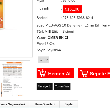
Fiyat
:
₺240,00
İndirimli
:
₺161,00
Barkod
:
978-625-5938-82-4
2026 MEB-AGS 10 Deneme - Eğitim Bilimleri v
Türk Millî Eğitim Sistemi
Yazar :ÖMER EKİCİ
Ebat:16X24
Sayfa Sayısı:64
:
Tavsiye Et
Yorum Yaz
deme Seçenekleri
Ürün Önerileri
Sayfa