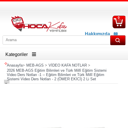
0
S
Ü
Hakkımızda
📖
İletişim
📖
Havale İban Bilgisi
Kategoriler
Anasayfa
>
MEB-AGS
>
VİDEO KAFA NOTLAR
>
2026 MEB-AGS Eğitim Bilimleri ve Türk Millî Eğitim Sistemi
Video Ders Notları -1 -- Eğitim Bilimleri ve Türk Millî Eğitim
Sistemi Video Ders Notları - 2 (ÖMER EKİCİ) 2 Li Set