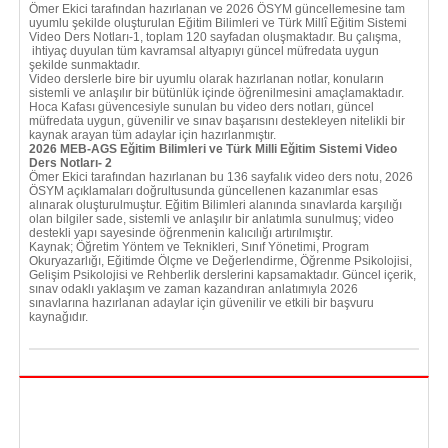
Ömer Ekici tarafından hazırlanan ve 2026 ÖSYM güncellemesine tam
uyumlu şekilde oluşturulan Eğitim Bilimleri ve Türk Millî Eğitim Sistemi
Video Ders Notları-1, toplam 120 sayfadan oluşmaktadır. Bu çalışma,
ihtiyaç duyulan tüm kavramsal altyapıyı güncel müfredata uygun
şekilde sunmaktadır.
Video derslerle bire bir uyumlu olarak hazırlanan notlar, konuların
sistemli ve anlaşılır bir bütünlük içinde öğrenilmesini amaçlamaktadır.
Hoca Kafası güvencesiyle sunulan bu video ders notları, güncel
müfredata uygun, güvenilir ve sınav başarısını destekleyen nitelikli bir
kaynak arayan tüm adaylar için hazırlanmıştır.
2026 MEB-AGS Eğitim Bilimleri ve Türk Milli Eğitim Sistemi Video
Ders Notları- 2
Ömer Ekici tarafından hazırlanan bu 136 sayfalık video ders notu, 2026
ÖSYM açıklamaları doğrultusunda güncellenen kazanımlar esas
alınarak oluşturulmuştur. Eğitim Bilimleri alanında sınavlarda karşılığı
olan bilgiler sade, sistemli ve anlaşılır bir anlatımla sunulmuş; video
destekli yapı sayesinde öğrenmenin kalıcılığı artırılmıştır.
Kaynak; Öğretim Yöntem ve Teknikleri, Sınıf Yönetimi, Program
Okuryazarlığı, Eğitimde Ölçme ve Değerlendirme, Öğrenme Psikolojisi,
Gelişim Psikolojisi ve Rehberlik derslerini kapsamaktadır. Güncel içerik,
sınav odaklı yaklaşım ve zaman kazandıran anlatımıyla 2026
sınavlarına hazırlanan adaylar için güvenilir ve etkili bir başvuru
kaynağıdır.