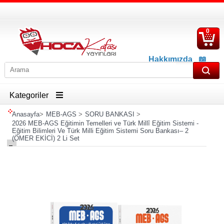
0
S
Ü
Hakkımızda
📖
İletişim
📖
Havale İban Bilgisi
Kategoriler
Anasayfa
>
MEB-AGS
>
SORU BANKASI
>
2026 MEB-AGS Eğitimin Temelleri ve Türk Millî Eğitim Sistemi -
Eğitim Bilimleri Ve Türk Milli Eğitim Sistemi Soru Bankası– 2
(ÖMER EKİCİ) 2 Li Set