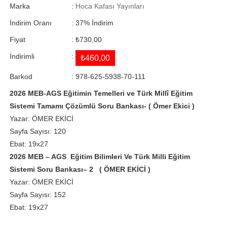
Marka
:
Hoca Kafası Yayınları
İndirim Oranı
:
37
%
İndirim
Fiyat
:
₺730,00
İndirimli
:
₺460,00
Barkod
:
978-625-5938-70-111
2026 MEB-AGS Eğitimin Temelleri ve Türk Millî Eğitim
Sistemi Tamamı Çözümlü Soru Bankası- ( Ömer Ekici )
Yazar: ÖMER EKİCİ
Sayfa Sayısı: 120
Ebat: 19x27
2026 MEB – AGS Eğitim Bilimleri Ve Türk Milli Eğitim
Sistemi Soru Bankası– 2 ( ÖMER EKİCİ )
Yazar: ÖMER EKİCİ
Sayfa Sayısı: 152
Ebat: 19x27