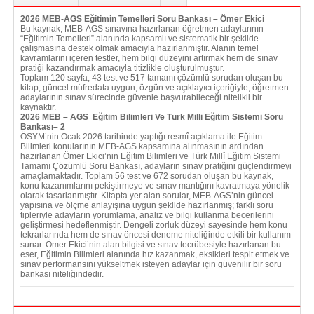
2026 MEB-AGS Eğitimin Temelleri Soru Bankası – Ömer Ekici
Bu kaynak, MEB-AGS sınavına hazırlanan öğretmen adaylarının
“Eğitimin Temelleri” alanında kapsamlı ve sistematik bir şekilde
çalışmasına destek olmak amacıyla hazırlanmıştır. Alanın temel
kavramlarını içeren testler, hem bilgi düzeyini artırmak hem de sınav
pratiği kazandırmak amacıyla titizlikle oluşturulmuştur.
Toplam 120 sayfa, 43 test ve 517 tamamı çözümlü sorudan oluşan bu
kitap; güncel müfredata uygun, özgün ve açıklayıcı içeriğiyle, öğretmen
adaylarının sınav sürecinde güvenle başvurabileceği nitelikli bir
kaynaktır.
2026 MEB – AGS Eğitim Bilimleri Ve Türk Milli Eğitim Sistemi Soru
Bankası– 2
ÖSYM’nin Ocak 2026 tarihinde yaptığı resmî açıklama ile Eğitim
Bilimleri konularının MEB-AGS kapsamına alınmasının ardından
hazırlanan Ömer Ekici’nin Eğitim Bilimleri ve Türk Millî Eğitim Sistemi
Tamamı Çözümlü Soru Bankası, adayların sınav pratiğini güçlendirmeyi
amaçlamaktadır. Toplam 56 test ve 672 sorudan oluşan bu kaynak,
konu kazanımlarını pekiştirmeye ve sınav mantığını kavratmaya yönelik
olarak tasarlanmıştır. Kitapta yer alan sorular, MEB-AGS’nin güncel
yapısına ve ölçme anlayışına uygun şekilde hazırlanmış; farklı soru
tipleriyle adayların yorumlama, analiz ve bilgi kullanma becerilerini
geliştirmesi hedeflenmiştir. Dengeli zorluk düzeyi sayesinde hem konu
tekrarlarında hem de sınav öncesi deneme niteliğinde etkili bir kullanım
sunar. Ömer Ekici’nin alan bilgisi ve sınav tecrübesiyle hazırlanan bu
eser, Eğitimin Bilimleri alanında hız kazanmak, eksikleri tespit etmek ve
sınav performansını yükseltmek isteyen adaylar için güvenilir bir soru
bankası niteliğindedir.