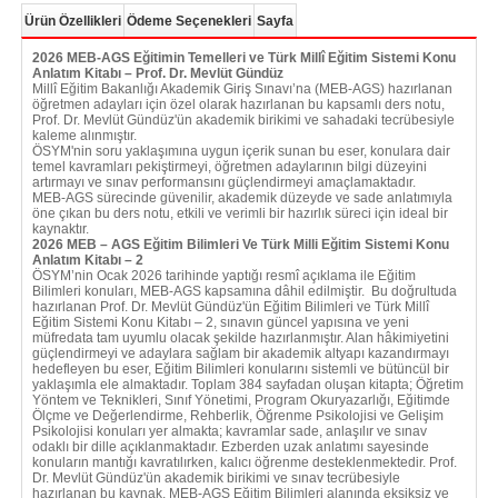
Ürün Özellikleri
Ödeme Seçenekleri
Sayfa
2026 MEB-AGS Eğitimin Temelleri ve Türk Millî Eğitim Sistemi Konu
Anlatım Kitabı – Prof. Dr. Mevlüt Gündüz
Millî Eğitim Bakanlığı Akademik Giriş Sınavı’na (MEB-AGS) hazırlanan
öğretmen adayları için özel olarak hazırlanan bu kapsamlı ders notu,
Prof. Dr. Mevlüt Gündüz'ün akademik birikimi ve sahadaki tecrübesiyle
kaleme alınmıştır.
ÖSYM'nin soru yaklaşımına uygun içerik sunan bu eser, konulara dair
temel kavramları pekiştirmeyi, öğretmen adaylarının bilgi düzeyini
artırmayı ve sınav performansını güçlendirmeyi amaçlamaktadır.
MEB-AGS sürecinde güvenilir, akademik düzeyde ve sade anlatımıyla
öne çıkan bu ders notu, etkili ve verimli bir hazırlık süreci için ideal bir
kaynaktır.
2026 MEB – AGS Eğitim Bilimleri Ve Türk Milli Eğitim Sistemi Konu
Anlatım Kitabı – 2
ÖSYM’nin Ocak 2026 tarihinde yaptığı resmî açıklama ile Eğitim
Bilimleri konuları, MEB-AGS kapsamına dâhil edilmiştir. Bu doğrultuda
hazırlanan Prof. Dr. Mevlüt Gündüz'ün Eğitim Bilimleri ve Türk Millî
Eğitim Sistemi Konu Kitabı – 2, sınavın güncel yapısına ve yeni
müfredata tam uyumlu olacak şekilde hazırlanmıştır. Alan hâkimiyetini
güçlendirmeyi ve adaylara sağlam bir akademik altyapı kazandırmayı
hedefleyen bu eser, Eğitim Bilimleri konularını sistemli ve bütüncül bir
yaklaşımla ele almaktadır. Toplam 384 sayfadan oluşan kitapta; Öğretim
Yöntem ve Teknikleri, Sınıf Yönetimi, Program Okuryazarlığı, Eğitimde
Ölçme ve Değerlendirme, Rehberlik, Öğrenme Psikolojisi ve Gelişim
Psikolojisi konuları yer almakta; kavramlar sade, anlaşılır ve sınav
odaklı bir dille açıklanmaktadır. Ezberden uzak anlatımı sayesinde
konuların mantığı kavratılırken, kalıcı öğrenme desteklenmektedir. Prof.
Dr. Mevlüt Gündüz'ün akademik birikimi ve sınav tecrübesiyle
hazırlanan bu kaynak, MEB-AGS Eğitim Bilimleri alanında eksiksiz ve