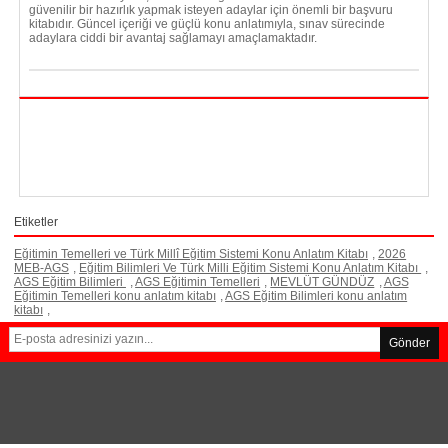
güvenilir bir hazırlık yapmak isteyen adaylar için önemli bir başvuru
kitabıdır. Güncel içeriği ve güçlü konu anlatımıyla, sınav sürecinde
adaylara ciddi bir avantaj sağlamayı amaçlamaktadır.
Etiketler
Eğitimin Temelleri ve Türk Millî Eğitim Sistemi Konu Anlatım Kitabı
,
2026
MEB-AGS
,
Eğitim Bilimleri Ve Türk Milli Eğitim Sistemi Konu Anlatım Kitabı
,
AGS Eğitim Bilimleri
,
AGS Eğitimin Temelleri
,
MEVLÜT GÜNDÜZ
,
AGS
Eğitimin Temelleri konu anlatım kitabı
,
AGS Eğitim Bilimleri konu anlatım
kitabı
,
Gönder