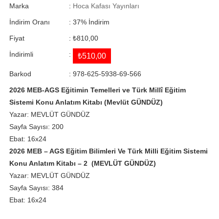
Marka
:
Hoca Kafası Yayınları
İndirim Oranı
:
37
%
İndirim
Fiyat
:
₺810,00
İndirimli
:
₺510,00
Barkod
:
978-625-5938-69-566
2026 MEB-AGS Eğitimin Temelleri ve Türk Millî Eğitim
Sistemi Konu Anlatım Kitabı (Mevlüt GÜNDÜZ)
Yazar: MEVLÜT GÜNDÜZ
Sayfa Sayısı: 200
Ebat: 16x24
2026 MEB – AGS Eğitim Bilimleri Ve Türk Milli Eğitim Sistemi
Konu Anlatım Kitabı – 2 (MEVLÜT GÜNDÜZ)
Yazar: MEVLÜT GÜNDÜZ
Sayfa Sayısı: 384
Ebat: 16x24