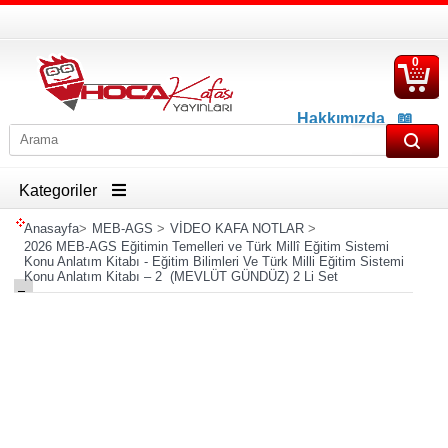
0
S
Ü
Hakkımızda
📖
İletişim
📖
Havale İban Bilgisi
Kategoriler
Anasayfa
>
MEB-AGS
>
VİDEO KAFA NOTLAR
>
2026 MEB-AGS Eğitimin Temelleri ve Türk Millî Eğitim Sistemi
Konu Anlatım Kitabı - Eğitim Bilimleri Ve Türk Milli Eğitim Sistemi
Konu Anlatım Kitabı – 2 (MEVLÜT GÜNDÜZ) 2 Li Set