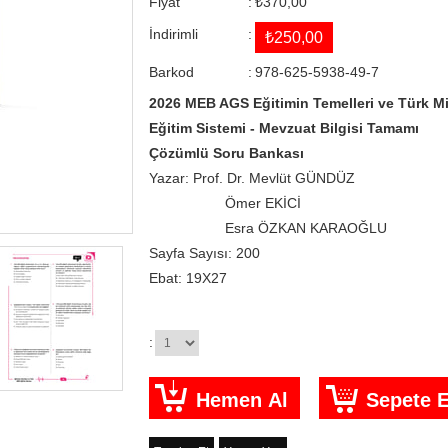
Fiyat
:
₺370,00
İndirimli
:
₺250,00
Barkod
:
978-625-5938-49-7
2026 MEB AGS Eğitimin Temelleri ve Türk Mil
Eğitim Sistemi - Mevzuat Bilgisi Tamamı
Çözümlü Soru Bankası
Yazar: Prof. Dr. Mevlüt GÜNDÜZ
Ömer EKİCİ
Esra ÖZKAN KARAOĞLU
Sayfa Sayısı: 200
Ebat: 19X27
: