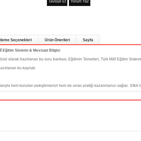
Tavsiye Et
Yorum Yaz
deme Seçenekleri
Ürün Önerileri
Sayfa
î Eğitim Sistemi & Mevzuat Bilgisi
el olarak hazırlanan bu soru bankası, Eğitimin Temelleri, Türk Millî Eğitim Sistemi
 hazırlanan bu kaynak:
ıyla hem konuları pekiştirmenizi hem de sınav pratiği kazanmanızı sağlar. Etkili bi