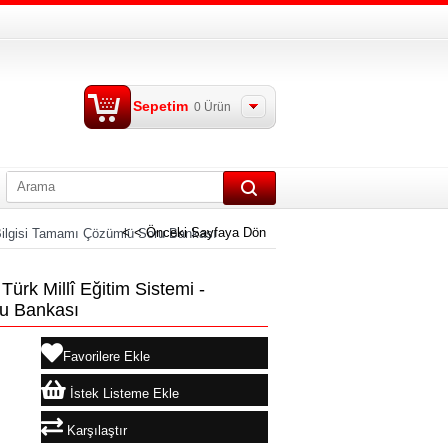
Sepetim
0
Ürün
< < Önceki Sayfaya Dön
 Bilgisi Tamamı Çözümlü Soru Bankası
ürk Millî Eğitim Sistemi -
u Bankası
Favorilere Ekle
İstek Listeme Ekle
Karşılaştır