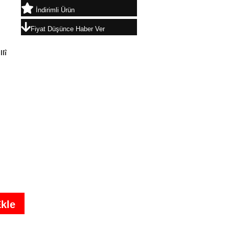
İndirimli Ürün
Fiyat Düşünce Haber Ver
lî