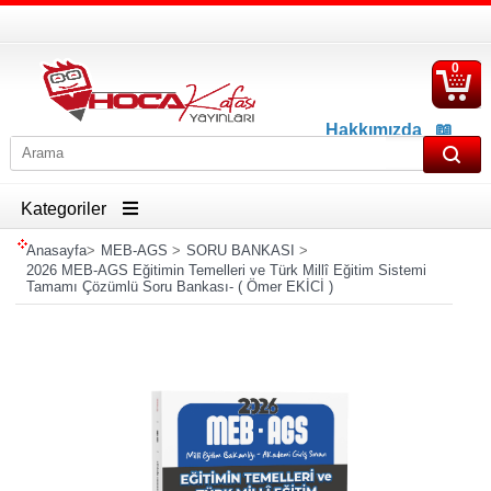
0
S
Ü
Hakkımızda
📖
İletişim
📖
Havale İban Bilgisi
Kategoriler
Anasayfa
>
MEB-AGS
>
SORU BANKASI
>
2026 MEB-AGS Eğitimin Temelleri ve Türk Millî Eğitim Sistemi
Tamamı Çözümlü Soru Bankası- ( Ömer EKİCİ )