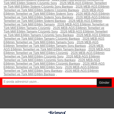
Türk Millî Eğitim Sistemi Çözümlü Soru
,
2026 MEB-AGS Eğitimin Temelleri
ve Türk Millî Eğitim Sistemi Çözümlü Soru Bankası
,
2026 MEB-AGS Eğitimin
Temelleri ve Türk Millî Eğitim Sistemi Çözümlü Bankası
,
2026 MEB-AGS
Eğitimin Temelleri ve Türk Millî Eğitim Sistemi Soru
,
2026 MEB-AGS Eğitimin
Temelleri ve Türk Millî Eğitim Sistemi Soru Bankası
,
2026 MEB-AGS Eğitimin
Temelleri ve Türk Millî Eğitim Sistemi Bankası
,
2026 MEB-AGS Eğitimin
Temelleri ve Türk Millî Eğitim Tamamı
,
2026 MEB-AGS Eğitimin Temelleri ve
Türk Millî Eğitim Tamamı Çözümlü
,
2026 MEB-AGS Eğitimin Temelleri ve
Türk Millî Eğitim Tamamı Çözümlü Soru
,
2026 MEB-AGS Eğitimin Temelleri
ve Türk Millî Eğitim Tamamı Çözümlü Soru Bankası
,
2026 MEB-AGS Eğitimin
Temelleri ve Türk Millî Eğitim Tamamı Çözümlü Bankası
,
2026 MEB-AGS
Eğitimin Temelleri ve Türk Millî Eğitim Tamamı Soru
,
2026 MEB-AGS
Eğitimin Temelleri ve Türk Millî Eğitim Tamamı Soru Bankası
,
2026 MEB-
AGS Eğitimin Temelleri ve Türk Millî Eğitim Tamamı Bankası
,
2026 MEB-AGS
Eğitimin Temelleri ve Türk Millî Eğitim Çözümlü
,
2026 MEB-AGS Eğitimin
Temelleri ve Türk Millî Eğitim Çözümlü Soru
,
2026 MEB-AGS Eğitimin
Temelleri ve Türk Millî Eğitim Çözümlü Soru Bankası
,
2026 MEB-AGS
Eğitimin Temelleri ve Türk Millî Eğitim Çözümlü Bankası
,
2026 MEB-AGS
Eğitimin Temelleri ve Türk Millî Eğitim Soru
,
2026 MEB-AGS Eğitimin
Temelleri ve Türk Millî Eğitim Soru Bankası
,
2026 MEB-AGS Eğitimin
Temelleri ve Türk Millî Eğitim Bankası
,
Gönder