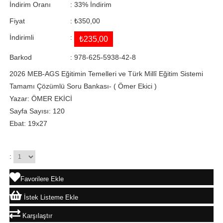
İndirim Oranı
:
33
%
İndirim
Fiyat
:
₺350,00
İndirimli
:
₺235,00
Barkod
:
978-625-5938-42-8
2026 MEB-AGS Eğitimin Temelleri ve Türk Millî Eğitim Sistemi
Tamamı Çözümlü Soru Bankası- ( Ömer Ekici )
Yazar: ÖMER EKİCİ
Sayfa Sayısı: 120
Ebat: 19x27
:
Favorilere Ekle
İstek Listeme Ekle
Karşılaştır