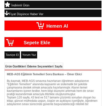
İndirimli Ürün
Fiyat Düşünce Haber Ver
Tavsiye Et
Yorum Yaz
Ürün Özellikleri
Ödeme Seçenekleri
Sayfa
MEB-AGS Eğitimin Temelleri Soru Bankası – Ömer Ekici
Bu kaynak, MEB-AGS sınavına hazırlanan öğretmen adaylarının
“Eğitimin Temelleri” alanında kapsamlı ve sistematik bir şekilde
çalışmasına destek olmak amacıyla hazırlanmıştır. Alanın temel
kavramlarını içeren testler, hem bilgi düzeyini artırmak hem de sınav
pratiği kazandırmak amacıyla titizlikle oluşturulmuştur.
Toplam 120 sayfa, 43 test ve 517 tamamı çözümlü sorudan oluşan bu
kitap; güncel müfredata uygun, özgün ve açıklayıcı içeriğiyle, öğretmen
adaylarının sınav sürecinde güvenle başvurabileceği nitelikli bir