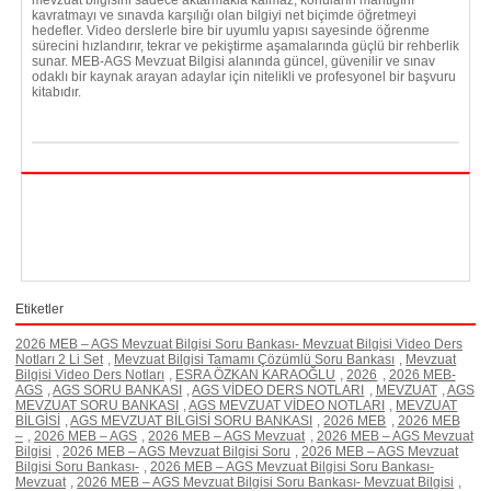
mevzuat bilgisini sadece aktarmakla kalmaz, konuların mantığını
kavratmayı ve sınavda karşılığı olan bilgiyi net biçimde öğretmeyi
hedefler. Video derslerle bire bir uyumlu yapısı sayesinde öğrenme
sürecini hızlandırır, tekrar ve pekiştirme aşamalarında güçlü bir rehberlik
sunar. MEB-AGS Mevzuat Bilgisi alanında güncel, güvenilir ve sınav
odaklı bir kaynak arayan adaylar için nitelikli ve profesyonel bir başvuru
kitabıdır.
Etiketler
2026 MEB – AGS Mevzuat Bilgisi Soru Bankası- Mevzuat Bilgisi Video Ders
Notları 2 Li Set
,
Mevzuat Bilgisi Tamamı Çözümlü Soru Bankası
,
Mevzuat
Bilgisi Video Ders Notları
,
ESRA ÖZKAN KARAOĞLU
,
2026
,
2026 MEB-
AGS
,
AGS SORU BANKASI
,
AGS VİDEO DERS NOTLARI
,
MEVZUAT
,
AGS
MEVZUAT SORU BANKASI
,
AGS MEVZUAT VİDEO NOTLARI
,
MEVZUAT
BİLGİSİ
,
AGS MEVZUAT BİLGİSİ SORU BANKASI
,
2026 MEB
,
2026 MEB
–
,
2026 MEB – AGS
,
2026 MEB – AGS Mevzuat
,
2026 MEB – AGS Mevzuat
Bilgisi
,
2026 MEB – AGS Mevzuat Bilgisi Soru
,
2026 MEB – AGS Mevzuat
Bilgisi Soru Bankası-
,
2026 MEB – AGS Mevzuat Bilgisi Soru Bankası-
Mevzuat
,
2026 MEB – AGS Mevzuat Bilgisi Soru Bankası- Mevzuat Bilgisi
,