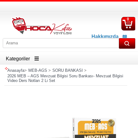
0
S
Ü
Hakkımızda
📖
İletişim
📖
Havale İban Bilgisi
Kategoriler
Anasayfa
>
MEB-AGS
>
SORU BANKASI
>
2026 MEB – AGS Mevzuat Bilgisi Soru Bankası- Mevzuat Bilgisi
Video Ders Notları 2 Li Set