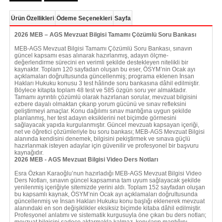
Ürün Özellikleri
Ödeme Seçenekleri
Sayfa
2026 MEB – AGS Mevzuat Bilgisi Tamamı Çözümlü Soru Bankası
MEB-AGS Mevzuat Bilgisi Tamamı Çözümlü Soru Bankası, sınavın
güncel kapsamı esas alınarak hazırlanmış, adayın ölçme-
değerlendirme sürecini en verimli şekilde destekleyen nitelikli bir
kaynaktır. Toplam 120 sayfadan oluşan bu eser, ÖSYM’nin Ocak ayı
açıklamaları doğrultusunda güncellenmiş; programa eklenen İnsan
Hakları Hukuku konusu 3 test hâlinde soru bankasına dâhil edilmiştir.
Böylece kitapta toplam 48 test ve 585 özgün soru yer almaktadır.
Tamamı ayrıntılı çözümlü olarak hazırlanan sorular, mevzuat bilgisini
ezbere dayalı olmaktan çıkarıp yorum gücünü ve sınav refleksini
geliştirmeyi amaçlar. Konu dağılımı sınav mantığına uygun şekilde
planlanmış, her test adayın eksiklerini net biçimde görmesini
sağlayacak yapıda kurgulanmıştır. Güncel mevzuatı kapsayan içeriği,
net ve öğretici çözümleriyle bu soru bankası; MEB-AGS Mevzuat Bilgisi
alanında kendisini denemek, bilgisini pekiştirmek ve sınava güçlü
hazırlanmak isteyen adaylar için güvenilir ve profesyonel bir başvuru
kaynağıdır.
2026 MEB - AGS Mevzuat Bilgisi Video Ders Notları
Esra Özkan Karaoğlu’nun hazırladığı MEB-AGS Mevzuat Bilgisi Video
Ders Notları, sınavın güncel kapsamına tam uyum sağlayacak şekilde
yenilenmiş içeriğiyle sitemizde yerini aldı. Toplam 152 sayfadan oluşan
bu kapsamlı kaynak, ÖSYM’nin Ocak ayı açıklamaları doğrultusunda
güncellenmiş ve İnsan Hakları Hukuku konu başlığı eklenerek mevzuat
alanındaki en son değişiklikler eksiksiz biçimde kitaba dâhil edilmiştir.
Profesyonel anlatımı ve sistematik kurgusuyla öne çıkan bu ders notları;