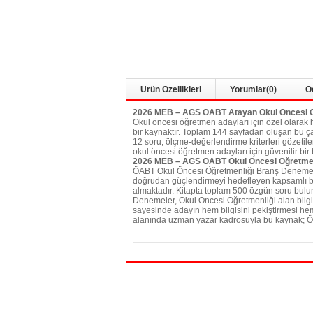
Ürün Özellikleri
Yorumlar
(0)
Ö
2026 MEB – AGS ÖABT Atayan Okul Öncesi 
Okul öncesi öğretmen adayları için özel olarak 
bir kaynaktır. Toplam 144 sayfadan oluşan bu çal
12 soru, ölçme-değerlendirme kriterleri gözetiler
okul öncesi öğretmen adayları için güvenilir bir
2026 MEB – AGS ÖABT Okul Öncesi Öğretme
ÖABT Okul Öncesi Öğretmenliği Branş Denemeler
doğrudan güçlendirmeyi hedefleyen kapsamlı bi
almaktadır. Kitapta toplam 500 özgün soru bulu
Denemeler, Okul Öncesi Öğretmenliği alan bilgis
sayesinde adayın hem bilgisini pekiştirmesi hem
alanında uzman yazar kadrosuyla bu kaynak; ÖAB