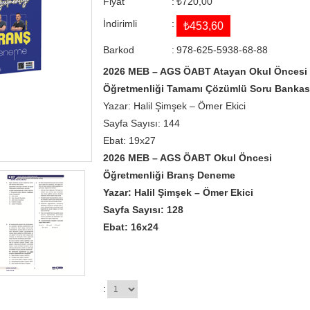
Fiyat
:
₺720,00
İndirimli
:
₺453,60
Barkod
:
978-625-5938-68-88
2026 MEB – AGS ÖABT Atayan Okul Öncesi
Öğretmenliği Tamamı Çözümlü Soru Bankas
Yazar: Halil Şimşek – Ömer Ekici
Sayfa Sayısı: 144
Ebat: 19x27
2026 MEB – AGS ÖABT Okul Öncesi
Öğretmenliği Branş Deneme
Yazar: Halil Şimşek – Ömer Ekici
Sayfa Sayısı: 128
Ebat: 16x24
: