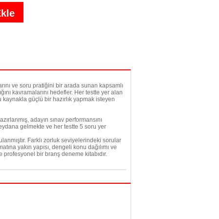
rını ve soru pratiğini bir arada sunan kapsamlı
ğını kavramalarını hedefler. Her testte yer alan
ğru kaynakla güçlü bir hazırlık yapmak isteyen
azırlanmış, adayın sınav performansını
dana gelmekte ve her testte 5 soru yer
nmıştır. Farklı zorluk seviyelerindeki sorular
matına yakın yapısı, dengeli konu dağılımı ve
 profesyonel bir branş deneme kitabıdır.