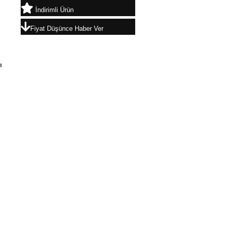
İndirimli Ürün
Fiyat Düşünce Haber Ver
ı