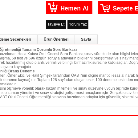
Tavsiye Et
Yorum Yaz
deme Seçenekleri
Ürün Önerileri
Sayfa
Öğretmenliği Tamamı Çözümlü Soru Bankası
hazırlanan Hoca Kafası Okul Öncesi Soru Bankası, sınav sürecinde alan bilgisi tekra
ışma, 58 test ve 696 özgün soruyla adayların bilgilerini pekiştirmeyi ve sınav mantı
ek hazırlanmış olup planlı, verimli ve bilinçli bir hazırlık sürecine katkı sağlar. Do
 başvuru kaynağıdır.
nliği Branş Deneme
i, Ömer Ekici ve Halil Şimşek tarafından ÖABT’nin ölçme mantığı esas alınarak h
r deneme kaynağıdır. Toplam 128 sayfadan oluşan eser, 100 deneme testinden mey
nmaktadır.
ini ölçmeye yönelik olarak kazanım temelli ve sınav düzeyine uygun biçimde kurgula
 de zaman yönetimi ve sınav stratejisi geliştirmesi amaçlanmıştır. Gerçek sınav for
T Okul Öncesi Öğretmenliği sınavına hazırlanan adaylar için güvenilir, sistemli ve