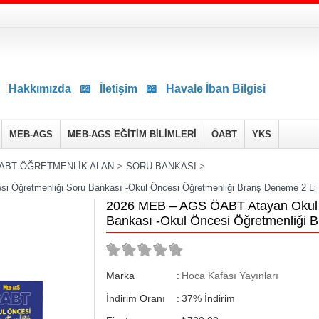
Hakkımızda
📖
İletişim
📖
Havale İban Bilgisi
MEB-AGS
MEB-AGS EĞİTİM BİLİMLERİ
ÖABT
YKS
ABT ÖĞRETMENLİK ALAN
>
SORU BANKASI
>
Öğretmenliği Soru Bankası -Okul Öncesi Öğretmenliği Branş Deneme 2 Li
2026 MEB – AGS ÖABT Atayan Okul 
Bankası -Okul Öncesi Öğretmenliği 
Marka
:
Hoca Kafası Yayınları
İndirim Oranı
:
37
%
İndirim