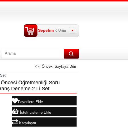
Sepetim
0
Ürün
< < Önceki Sayfaya Dön
 Set
Öncesi Öğretmenliği Soru
Branş Deneme 2 Li Set
Favorilere Ekle
İstek Listeme Ekle
Karşılaştır