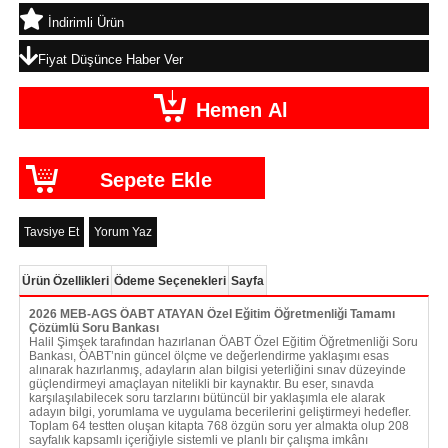
İndirimli Ürün
Fiyat Düşünce Haber Ver
Tavsiye Et
Yorum Yaz
Ürün Özellikleri
Ödeme Seçenekleri
Sayfa
2026 MEB-AGS ÖABT ATAYAN Özel Eğitim Öğretmenliği Tamamı
Çözümlü Soru Bankası
Halil Şimşek tarafından hazırlanan ÖABT Özel Eğitim Öğretmenliği Soru
Bankası, ÖABT’nin güncel ölçme ve değerlendirme yaklaşımı esas
alınarak hazırlanmış, adayların alan bilgisi yeterliğini sınav düzeyinde
güçlendirmeyi amaçlayan nitelikli bir kaynaktır. Bu eser, sınavda
karşılaşılabilecek soru tarzlarını bütüncül bir yaklaşımla ele alarak
adayın bilgi, yorumlama ve uygulama becerilerini geliştirmeyi hedefler.
Toplam 64 testten oluşan kitapta 768 özgün soru yer almakta olup 208
sayfalık kapsamlı içeriğiyle sistemli ve planlı bir çalışma imkânı