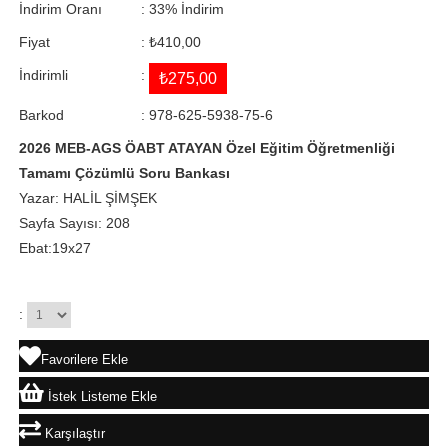
İndirim Oranı
:
33
%
İndirim
Fiyat
:
₺410,00
İndirimli
:
₺275,00
Barkod
:
978-625-5938-75-6
2026 MEB-AGS ÖABT ATAYAN Özel Eğitim Öğretmenliği
Tamamı Çözümlü Soru Bankası
Yazar: HALİL ŞİMŞEK
Sayfa Sayısı: 208
Ebat:19x27
:
Favorilere Ekle
İstek Listeme Ekle
Karşılaştır