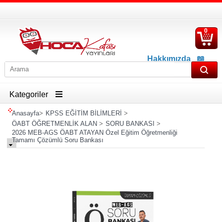
0
S
Ü
Hakkımızda
📖
İletişim
📖
Havale İban Bilgisi
Kategoriler
Anasayfa
>
KPSS EĞİTİM BİLİMLERİ
>
ÖABT ÖĞRETMENLİK ALAN
>
SORU BANKASI
>
2026 MEB-AGS ÖABT ATAYAN Özel Eğitim Öğretmenliği
Tamamı Çözümlü Soru Bankası