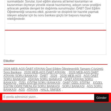
sunmaktadır. Sorular, özel eğitim alanına ait temel kavramları ve
kazanımları ölçmeye yönelik olarak hazırlanmış, adayın sınav pratiğini
artıracak şekilde dengeli bir dağılımla sunulmuştur. ÖABT Özel Eğitim
Öğretmenliği sınavına etkili, güvenilir ve disiplinli bir hazırlık yapmak
isteyen adaylar için bu soru bankası güçlü bir başvuru kaynağı
niteliğindedir.
Etiketler
2026 MEB-AGS ÖABT ATAYAN Özel Eğitim Öğretmenliği Tamamı Çözümlü
Soru Bankası
,
2026 MEB-AGS ÖABT ATAYAN
,
2026 MEB-AGS ÖABT
ATAYAN SORU BANKASI
,
ÖABT
,
2026
,
2026 MEB-AGS
,
AGS ÖABT
SORU BANKASI
,
ATAYAN SORU BANKASI
,
ÖABT ATAYAN SORU
BANKASI
,
ÖZEL EĞİTİM SORU BANKASI
,
ÖABT ÖZEL EĞİTİM
,
EÖZEL
EĞİTİM ÖĞRETMENLİĞİ SORU BANKASI
,
SORU BANKASI
,
AGS SORU
BANKASI
,
AGS
,
ATAYAN
,
HALİL ŞİMŞEK
,
Gönder