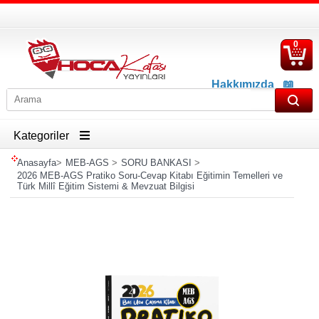
0
S
Ü
Hakkımızda
📖
İletişim
📖
Havale İban Bilgisi
Kategoriler
Anasayfa
>
MEB-AGS
>
SORU BANKASI
>
2026 MEB-AGS Pratiko Soru-Cevap Kitabı Eğitimin Temelleri ve
Türk Millî Eğitim Sistemi & Mevzuat Bilgisi