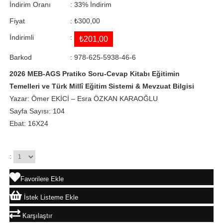
İndirim Oranı
:
33
%
İndirim
Fiyat
:
₺300,00
İndirimli
:
₺201,00
Barkod
:
978-625-5938-46-6
2026 MEB-AGS Pratiko Soru-Cevap Kitabı Eğitimin
Temelleri ve Türk Millî Eğitim Sistemi & Mevzuat Bilgisi
Yazar: Ömer EKİCİ – Esra ÖZKAN KARAOĞLU
Sayfa Sayısı: 104
Ebat: 16X24
:
Favorilere Ekle
İstek Listeme Ekle
Karşılaştır