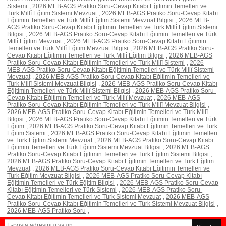
Sistemi
,
2026 MEB-AGS Pratiko Soru-Cevap Kitabı Eğitimin Temelleri ve
Türk Millî Eğitim Sistemi Mevzuat
,
2026 MEB-AGS Pratiko Soru-Cevap Kitabı
Eğitimin Temelleri ve Türk Millî Eğitim Sistemi Mevzuat Bilgisi
,
2026 MEB-
AGS Pratiko Soru-Cevap Kitabı Eğitimin Temelleri ve Türk Millî Eğitim Sistemi
Bilgisi
,
2026 MEB-AGS Pratiko Soru-Cevap Kitabı Eğitimin Temelleri ve Türk
Millî Eğitim Mevzuat
,
2026 MEB-AGS Pratiko Soru-Cevap Kitabı Eğitimin
Temelleri ve Türk Millî Eğitim Mevzuat Bilgisi
,
2026 MEB-AGS Pratiko Soru-
Cevap Kitabı Eğitimin Temelleri ve Türk Millî Eğitim Bilgisi
,
2026 MEB-AGS
Pratiko Soru-Cevap Kitabı Eğitimin Temelleri ve Türk Millî Sistemi
,
2026
MEB-AGS Pratiko Soru-Cevap Kitabı Eğitimin Temelleri ve Türk Millî Sistemi
Mevzuat
,
2026 MEB-AGS Pratiko Soru-Cevap Kitabı Eğitimin Temelleri ve
Türk Millî Sistemi Mevzuat Bilgisi
,
2026 MEB-AGS Pratiko Soru-Cevap Kitabı
Eğitimin Temelleri ve Türk Millî Sistemi Bilgisi
,
2026 MEB-AGS Pratiko Soru-
Cevap Kitabı Eğitimin Temelleri ve Türk Millî Mevzuat
,
2026 MEB-AGS
Pratiko Soru-Cevap Kitabı Eğitimin Temelleri ve Türk Millî Mevzuat Bilgisi
,
2026 MEB-AGS Pratiko Soru-Cevap Kitabı Eğitimin Temelleri ve Türk Millî
Bilgisi
,
2026 MEB-AGS Pratiko Soru-Cevap Kitabı Eğitimin Temelleri ve Türk
Eğitim
,
2026 MEB-AGS Pratiko Soru-Cevap Kitabı Eğitimin Temelleri ve Türk
Eğitim Sistemi
,
2026 MEB-AGS Pratiko Soru-Cevap Kitabı Eğitimin Temelleri
ve Türk Eğitim Sistemi Mevzuat
,
2026 MEB-AGS Pratiko Soru-Cevap Kitabı
Eğitimin Temelleri ve Türk Eğitim Sistemi Mevzuat Bilgisi
,
2026 MEB-AGS
Pratiko Soru-Cevap Kitabı Eğitimin Temelleri ve Türk Eğitim Sistemi Bilgisi
,
2026 MEB-AGS Pratiko Soru-Cevap Kitabı Eğitimin Temelleri ve Türk Eğitim
Mevzuat
,
2026 MEB-AGS Pratiko Soru-Cevap Kitabı Eğitimin Temelleri ve
Türk Eğitim Mevzuat Bilgisi
,
2026 MEB-AGS Pratiko Soru-Cevap Kitabı
Eğitimin Temelleri ve Türk Eğitim Bilgisi
,
2026 MEB-AGS Pratiko Soru-Cevap
Kitabı Eğitimin Temelleri ve Türk Sistemi
,
2026 MEB-AGS Pratiko Soru-
Cevap Kitabı Eğitimin Temelleri ve Türk Sistemi Mevzuat
,
2026 MEB-AGS
Pratiko Soru-Cevap Kitabı Eğitimin Temelleri ve Türk Sistemi Mevzuat Bilgisi
,
2026 MEB-AGS Pratiko Soru
,