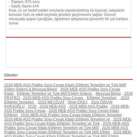
- Toplam: 975 soru
- Sayfa Sayısı:144
Kısa, öz ve hedef odaklı sorularla yapılandırılmış bu kaynak; adayların
konuları hızlı ve etkili biçimde gözden geçirmesini sağlar. Güncel
mevzuata uygun içeriğiyle, öğretmen adaylarına güvenilir bir yol haritası
sunar.
Etiketler
2026 MEB-AGS Pratiko Soru-Cevap Kitabı Eğitimin Temelleri ve Türk Millî
Eğitim Sistemi & Mevzuat Bilgisi
,
2026 MEB-AGS Pratiko Soru-Cevap
Kitabı
,
Eğitimin Temelleri ve Türk Millî Eğitim Sistemi
,
Mevzuat Bilgisi
,
2026
PRATİKO
,
2026 MEB-AGS Pratiko Soru-Cevap
,
Eğitimin Temelleri
,
2026
Eğitimin Temelleri
,
2026 MEVZUAT
,
Ömer EKİCİ
,
Esra ÖZKAN
KARAOĞLU
,
2026
,
2026 MEB-AGS
,
2026 MEB-AGS Pratiko
,
2026 MEB-
AGS Pratiko Soru-Cevap
,
2026 MEB-AGS Pratiko Soru-Cevap Kitabı
Eğitimin
,
2026 MEB-AGS Pratiko Soru-Cevap Kitabı Eğitimin Temelleri
,
2026 MEB-AGS Pratiko Soru-Cevap Kitabı Eğitimin Temelleri ve
,
2026 MEB-
AGS Pratiko Soru-Cevap Kitabı Eğitimin Temelleri ve Türk
,
2026 MEB-AGS
Pratiko Soru-Cevap Kitabı Eğitimin Temelleri ve Türk Millî
,
2026 MEB-AGS
Pratiko Soru-Cevap Kitabı Eğitimin Temelleri ve Türk Millî Eğitim
,
2026 MEB-
AGS Pratiko Soru-Cevap Kitabı Eğitimin Temelleri ve Türk Millî Eğitim