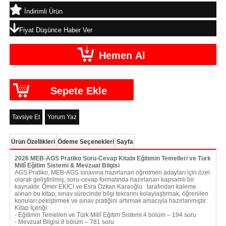
İndirimli Ürün
Fiyat Düşünce Haber Ver
Tavsiye Et
Yorum Yaz
Ürün Özellikleri
Ödeme Seçenekleri
Sayfa
2026 MEB-AGS Pratiko Soru-Cevap Kitabı Eğitimin Temelleri ve Türk
Millî Eğitim Sistemi & Mevzuat Bilgisi
AGS Pratiko, MEB-AGS sınavına hazırlanan öğretmen adayları için özel
olarak geliştirilmiş, soru-cevap formatında hazırlanan kapsamlı bir
kaynaktır. Ömer EKİCİ ve Esra Özkan Karaoğlu tarafından kaleme
alınan bu kitap; sınav sürecinde bilgi tekrarını kolaylaştırmak, öğrenilen
konuları pekiştirmek ve sınav pratiğini artırmak amacıyla hazırlanmıştır.
Kitap İçeriği:
- Eğitimin Temelleri ve Türk Millî Eğitim Sistemi:4 bölüm – 194 soru
- Mevzuat Bilgisi:8 bölüm – 781 soru