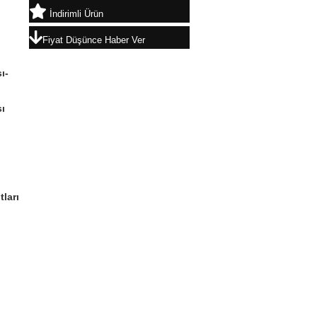
İndirimli Ürün
Fiyat Düşünce Haber Ver
ı-
ı
ları