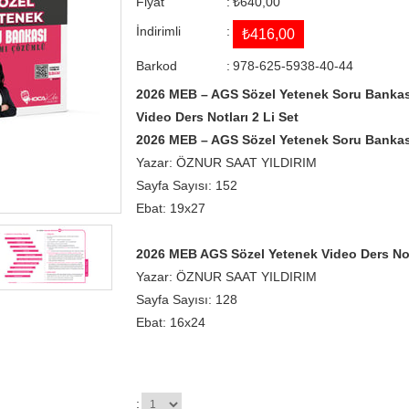
Fiyat
:
₺640,00
İndirimli
:
₺416,00
Barkod
:
978-625-5938-40-44
2026 MEB – AGS Sözel Yetenek Soru Bankas
Video Ders Notları 2 Li Set
2026 MEB – AGS Sözel Yetenek Soru Bankas
Yazar: ÖZNUR SAAT YILDIRIM
Sayfa Sayısı: 152
Ebat: 19x27
2026 MEB AGS Sözel Yetenek Video Ders Not
Yazar: ÖZNUR SAAT YILDIRIM
Sayfa Sayısı: 128
Ebat: 16x24
: