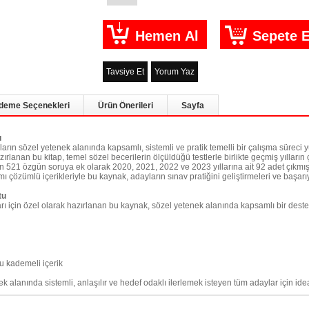
Tavsiye Et
Yorum Yaz
deme Seçenekleri
Ürün Önerileri
Sayfa
ı
ın sözel yetenek alanında kapsamlı, sistemli ve pratik temelli bir çalışma süreci
ırlanan bu kitap, temel sözel becerilerin ölçüldüğü testlerle birlikte geçmiş yılların 
an 521 özgün soruya ek olarak 2020, 2021, 2022 ve 2023 yıllarına ait 92 adet çıkmış
özümlü içerikleriyle bu kaynak, adayların sınav pratiğini geliştirmeleri ve başarıya 
tu
 için özel olarak hazırlanan bu kaynak, sözel yetenek alanında kapsamlı bir dest
u kademeli içerik
 alanında sistemli, anlaşılır ve hedef odaklı ilerlemek isteyen tüm adaylar için idea