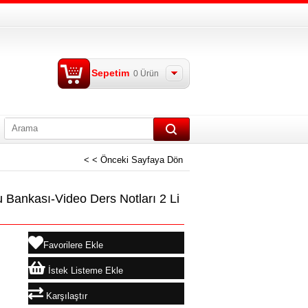
Sepetim
0
Ürün
< < Önceki Sayfaya Dön
Bankası-Video Ders Notları 2 Li
Favorilere Ekle
İstek Listeme Ekle
Karşılaştır