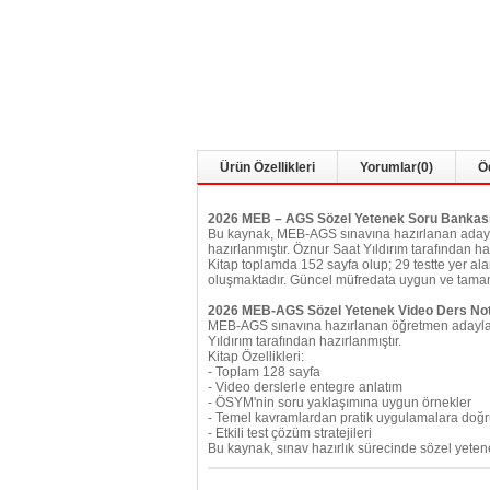
Ürün Özellikleri
Yorumlar
(0)
Ö
2026 MEB – AGS Sözel Yetenek Soru Bankas
Bu kaynak, MEB-AGS sınavına hazırlanan adaylar
hazırlanmıştır. Öznur Saat Yıldırım tarafından haz
Kitap toplamda 152 sayfa olup; 29 testte yer al
oluşmaktadır. Güncel müfredata uygun ve tamamı ç
2026 MEB-AGS Sözel Yetenek Video Ders No
MEB-AGS sınavına hazırlanan öğretmen adayları
Yıldırım tarafından hazırlanmıştır.
Kitap Özellikleri:
- Toplam 128 sayfa
- Video derslerle entegre anlatım
- ÖSYM'nin soru yaklaşımına uygun örnekler
- Temel kavramlardan pratik uygulamalara doğr
- Etkili test çözüm stratejileri
Bu kaynak, sınav hazırlık sürecinde sözel yetenek