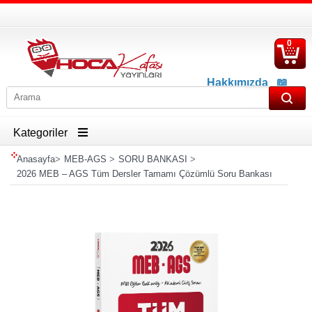
0
S
Ü
Hakkımızda
📖
İletişim
📖
Havale İban Bilgisi
Kategoriler
Anasayfa
>
MEB-AGS
>
SORU BANKASI
>
2026 MEB – AGS Tüm Dersler Tamamı Çözümlü Soru Bankası