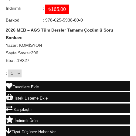
İndirimli
:
₺165,00
Barkod
:
978-625-5938-80-0
2026 MEB – AGS Tüm Dersler Tamamı Çözümlü Soru
Bankası
Yazar: KOMİSYON
Sayfa Sayısı:296
Ebat :19X27
:
Favorilere Ekle
İstek Listeme Ekle
Karşılaştır
İndirimli Ürün
Fiyat Düşünce Haber Ver