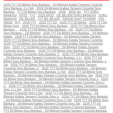
2026 TYT Dil Bilgisi Soru Bankası - Dil Bilgisini Kafala Tamamı Çözümlü
Soru Bankası 2 Li Set
,
2026 Dil Bilgisini Kafala Tamamı Çözümlü Soru
Bankası
,
TYT Dil Bilgisi Soru Bankası
,
2026
,
2026 yks
,
TYT SORU
BANKASI
,
KPSS
,
TYT
,
2026 KPSS
,
DİL BİLGİSİ SORU BANKASI
,
SORU
BANKASI
,
DİL BİLGİSİ
,
TYT DİL BİLGİSİ
,
ÖZNUR SAAT YILDIRIM
,
YKS
,
ÜMSÜ
,
AYT
,
2026 TYT
,
2026 TYT Dil
,
2026 TYT Dil Bilgisi
,
2026 TYT Dil
Bilgisi Soru
,
2026 TYT Dil Bilgisi Soru Bankası
,
2026 TYT Dil Bilgisi Soru
Bankası -
,
2026 TYT Dil Bilgisi Soru Bankası - Dil
,
2026 TYT Dil Bilgisi
Soru Bankası - Dil Bilgisini
,
2026 TYT Dil Bilgisi Soru Bankası - Dil Bilgisini
Kafala
,
2026 TYT Dil Bilgisi Soru Bankası - Dil Bilgisini Kafala Tamamı
,
2026 TYT Dil Bilgisi Soru Bankası - Dil Bilgisini Kafala Tamamı Çözümlü
,
2026 TYT Dil Bilgisi Soru Bankası - Dil Bilgisini Kafala Tamamı Çözümlü
Soru
,
2026 TYT Dil Bilgisi Soru Bankası - Dil Bilgisini Kafala Tamamı
Çözümlü Soru Bankası
,
2026 TYT Dil Bilgisi Soru Bankası - Dil Bilgisini
Kafala Tamamı Çözümlü Soru Bankası 2
,
2026 TYT Dil Bilgisi Soru Bankası
- Dil Bilgisini Kafala Tamamı Çözümlü Soru Bankası 2 Li
,
2026 TYT Dil
Bilgisi Soru Bankası - Dil Bilgisini Kafala Tamamı Çözümlü Soru Bankası 2
Set
,
2026 TYT Dil Bilgisi Soru Bankası - Dil Bilgisini Kafala Tamamı
Çözümlü Soru Bankası Li
,
2026 TYT Dil Bilgisi Soru Bankası - Dil Bilgisini
Kafala Tamamı Çözümlü Soru Bankası Li Set
,
2026 TYT Dil Bilgisi Soru
Bankası - Dil Bilgisini Kafala Tamamı Çözümlü Soru Bankası Set
,
2026 TYT
Dil Bilgisi Soru Bankası - Dil Bilgisini Kafala Tamamı Çözümlü Soru 2
,
2026
TYT Dil Bilgisi Soru Bankası - Dil Bilgisini Kafala Tamamı Çözümlü Soru 2
Li
,
2026 TYT Dil Bilgisi Soru Bankası - Dil Bilgisini Kafala Tamamı Çözümlü
Soru 2 Li Set
,
2026 TYT Dil Bilgisi Soru Bankası - Dil Bilgisini Kafala
Tamamı Çözümlü Soru 2 Set
,
2026 TYT Dil Bilgisi Soru Bankası - Dil
Bilgisini Kafala Tamamı Çözümlü Soru Li
,
2026 TYT Dil Bilgisi Soru Bankası
- Dil Bilgisini Kafala Tamamı Çözümlü Soru Li Set
,
2026 TYT Dil Bilgisi Soru
Bankası - Dil Bilgisini Kafala Tamamı Çözümlü Soru Set
,
2026 TYT Dil
Bilgisi Soru Bankası - Dil Bilgisini Kafala Tamamı Çözümlü Bankası
,
2026
TYT Dil Bilgisi Soru Bankası - Dil Bilgisini Kafala Tamamı Çözümlü Bankası