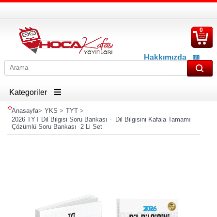
0
S
Ü
Hakkımızda
📖
İletişim
📖
Havale İban Bilgisi
Kategoriler
Anasayfa
>
YKS
>
TYT
>
2026 TYT Dil Bilgisi Soru Bankası - Dil Bilgisini Kafala Tamamı
Çözümlü Soru Bankası 2 Li Set