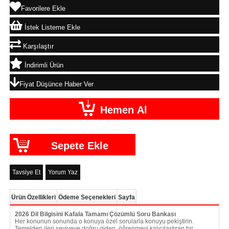
Favorilere Ekle
İstek Listeme Ekle
Karşılaştır
İndirimli Ürün
Fiyat Düşünce Haber Ver
Tavsiye Et
Yorum Yaz
Ürün Özellikleri
Ödeme Seçenekleri
Sayfa
2026 Dil Bilgisini Kafala Tamamı Çözümlü Soru Bankası
Her konunun sonunda o konuya özel sorularla konuyu pekiştirin.
Temelden ileri seviyeye doğru giden, öğrenmeyi kalıcılaştıran bir