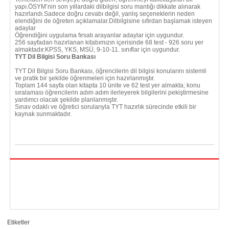
yapı.ÖSYM’nin son yıllardaki dilbilgisi soru mantığı dikkate alınarak
hazırlandı.Sadece doğru cevabı değil, yanlış seçeneklerin neden
elendiğini de öğreten açıklamalar.Dilbilgisine sıfırdan başlamak isteyen
adaylar
Öğrendiğini uygulama fırsatı arayanlar adaylar için uygundur.
256 sayfadan hazırlanan kitabımızın içerisinde 68 test - 926 soru yer
almaktadır.KPSS, YKS, MSÜ, 9-10-11. sınıflar için uygundur.
TYT Dil Bilgisi Soru Bankası
TYT Dil Bilgisi Soru Bankası, öğrencilerin dil bilgisi konularını sistemli
ve pratik bir şekilde öğrenmeleri için hazırlanmıştır.
Toplam 144 sayfa olan kitapta 10 ünite ve 62 test yer almakta; konu
sıralaması öğrencilerin adım adım ilerleyerek bilgilerini pekiştirmesine
yardımcı olacak şekilde planlanmıştır.
Sınav odaklı ve öğretici sorularıyla TYT hazırlık sürecinde etkili bir
kaynak sunmaktadır.
Etiketler