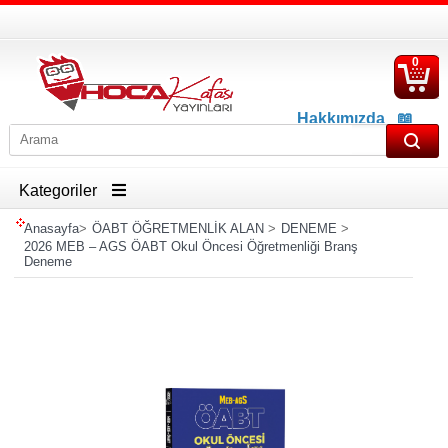
0
S
Ü
Hakkımızda
📖
İletişim
📖
Havale İban Bilgisi
Kategoriler
Anasayfa
>
ÖABT ÖĞRETMENLİK ALAN
>
DENEME
>
2026 MEB – AGS ÖABT Okul Öncesi Öğretmenliği Branş
Deneme