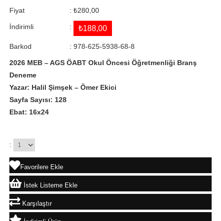
Fiyat
:
₺280,00
İndirimli
:
₺188,00
Barkod
:
978-625-5938-68-8
2026 MEB – AGS ÖABT Okul Öncesi Öğretmenliği Branş
Deneme
Yazar: Halil Şimşek – Ömer Ekici
Sayfa Sayısı: 128
Ebat: 16x24
:
Favorilere Ekle
İstek Listeme Ekle
Karşılaştır