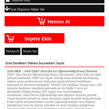
İndirimli Ürün
Fiyat Düşünce Haber Ver
Tavsiye Et
Yorum Yaz
Ürün Özellikleri
Ödeme Seçenekleri
Sayfa
2026 MEB – AGS ÖABT Okul Öncesi Öğretmenliği Branş Deneme
ÖABT Okul Öncesi Öğretmenliği Branş Denemeleri, Ömer Ekici ve Halil
Şimşek tarafından ÖABT’nin ölçme mantığı esas alınarak hazırlanmış,
adayın sınav performansını doğrudan güçlendirmeyi hedefleyen
kapsamlı bir deneme kaynağıdır. Toplam 128 sayfadan oluşan eser, 100
deneme testinden meydana gelmekte ve her testte 5 soru yer
almaktadır. Kitapta toplam 500 özgün soru bulunmaktadır.
Denemeler, Okul Öncesi Öğretmenliği alan bilgisini ölçmeye yönelik
olarak kazanım temelli ve sınav düzeyine uygun biçimde kurgulanmıştır.
Farklı zorluk seviyelerindeki sorular sayesinde adayın hem bilgisini
pekiştirmesi hem de zaman yönetimi ve sınav stratejisi geliştirmesi
amaçlanmıştır. Gerçek sınav formatına yakın yapısı, dengeli konu