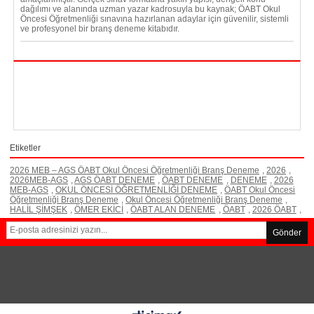
dağılımı ve alanında uzman yazar kadrosuyla bu kaynak; ÖABT Okul
Öncesi Öğretmenliği sınavına hazırlanan adaylar için güvenilir, sistemli
ve profesyonel bir branş deneme kitabıdır.
Etiketler
2026 MEB – AGS ÖABT Okul Öncesi Öğretmenliği Branş Deneme
,
2026
,
2026MEB-AGS
,
AGS ÖABT DENEME
,
ÖABT DENEME
,
DENEME
,
2026
MEB-AGS
,
OKUL ÖNCESİ ÖĞRETMENLİĞİ DENEME
,
ÖABT Okul Öncesi
Öğretmenliği Branş Deneme
,
Okul Öncesi Öğretmenliği Branş Deneme
,
HALİL ŞİMŞEK
,
ÖMER EKİCİ
,
ÖABT ALAN DENEME
,
ÖABT
,
2026 ÖABT
,
Gönder