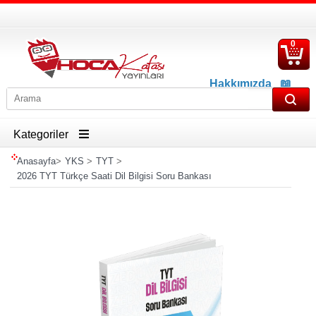
0
S
Ü
Hakkımızda
📖
İletişim
📖
Havale İban Bilgisi
Kategoriler
Anasayfa
>
YKS
>
TYT
>
2026 TYT Türkçe Saati Dil Bilgisi Soru Bankası