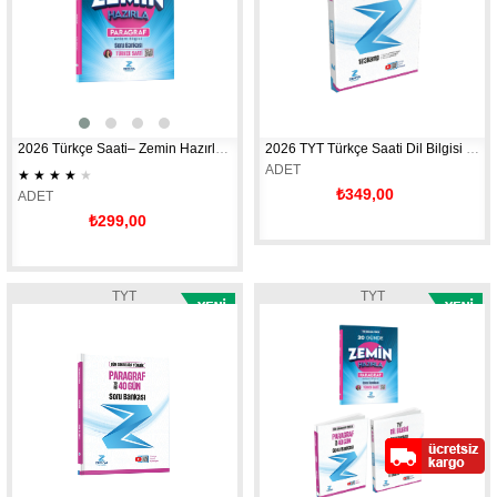
2026 Türkçe Saati– Zemin Hazırla Paragraf – Anlam Bilgisi Soru Bankası 
2026 TYT Türkçe Saati Dil Bilgisi Soru Bankası 
ADET
★
★
★
★
★
₺349,00
ADET
₺299,00
TYT
TYT